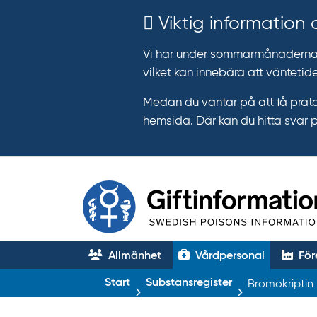
Viktig information
Vi har under sommarmånaderna e
vilket kan innebära att väntetide
Medan du väntar på att få prata
hemsida. Där kan du hitta svar 
Allmänhet
Vårdpersonal
För
T
Start
Substansregister
Bromokriptin
r
ä