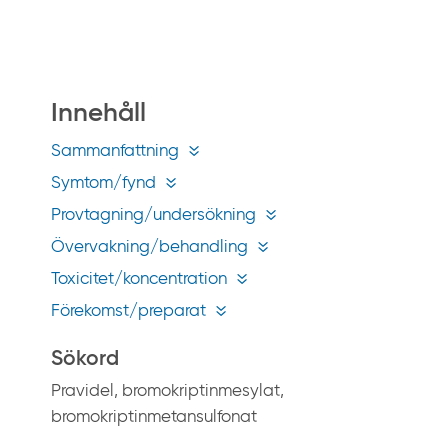
å
g
i
f
Innehåll
t
i
Sammanfattning
n
Symtom/fynd
f
Provtagning/undersökning
o
Övervakning/behandling
.
s
Toxicitet/koncentration
e
Förekomst/preparat
Sökord
Pravidel, bromokriptinmesylat,
bromokriptinmetansulfonat