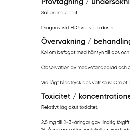
Provtagning / undersökn
k
t
Sällan indicierat.
i
l
Diagnostiskt EKG vid stora doser.
l
i
Övervakning / behandlin
n
Kol om befogat med hänsyn till dos och 
n
e
Observation av medvetandegrad och ci
h
å
Vid lågt blodtryck ges vätska iv. Om otil
l
l
Toxicitet / koncentration
Relativt låg akut toxicitet.
2,5 mg till 2-3-åringar gav lindrig förgift