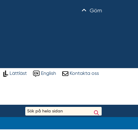
Göm
Lättläst
English
Kontakta oss
S
ö
k
p