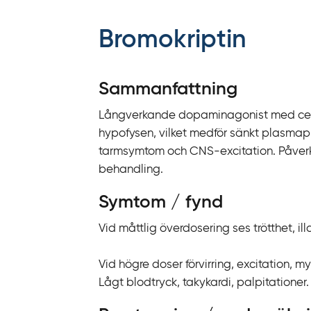
f
f
Bromokriptin
y
t
a
Sammanfattning
f
Långverkande dopaminagonist med centr
ö
hypofysen, vilket medför sänkt plasmapr
r
tarmsymtom och CNS-excitation. Påverk
d
behandling.
i
r
Symtom / fynd
e
k
Vid måttlig överdosering ses trötthet, i
t
l
Vid högre doser förvirring, excitation, m
ä
Lågt blodtryck, takykardi, palpitationer.
n