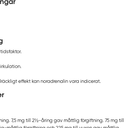
ingar
g
tidsfaktor.
rkulation.
lräckligt effekt kan noradrenalin vara indicerat.
er
ning. 7,5 mg till 2½-åring gav måttlig förgiftning. 75 mg till