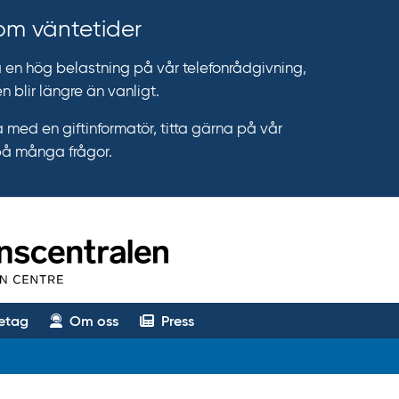
 om väntetider
n hög belastning på vår telefonrådgivning,
n blir längre än vanligt.
 med en giftinformatör, titta gärna på vår
på många frågor.
etag
Om oss
Press