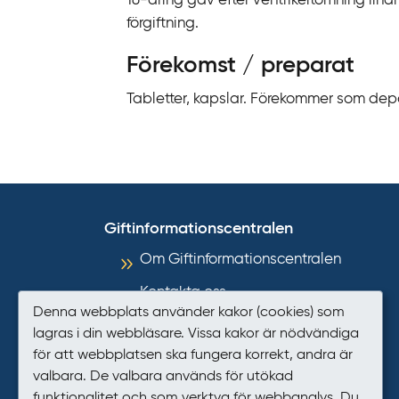
16-åring gav efter ventrikeltömning lindr
förgiftning.
Förekomst / preparat
Tabletter, kapslar. Förekommer som depo
Giftinformationscentralen
Om Giftinformationscentralen
Kontakta oss
Denna webbplats använder kakor (cookies) som
Informationsmaterial
lagras i din webbläsare. Vissa kakor är nödvändiga
för att webbplatsen ska fungera korrekt, andra är
Så hanterar GIC personuppgifter
valbara. De valbara används för utökad
Tillgänglighet
funktionalitet och som verktyg för webbanalys. Du