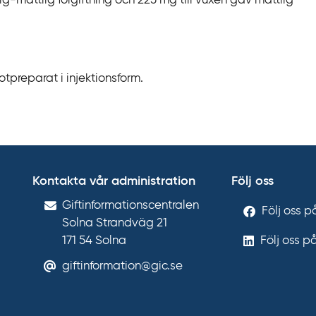
ig-måttlig förgiftning och 225 mg till vuxen gav måttlig
tpreparat i injektionsform.
Kontakta vår administration
Följ oss
Gift­informations­centralen
Följ oss 
Solna Strandväg 21
171 54
Solna
Följ oss p
giftinformation@gic.se