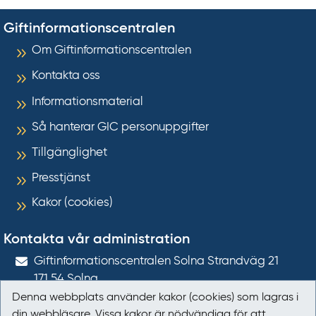
Giftinformationscentralen
Om Giftinformationscentralen
Kontakta oss
Informationsmaterial
Så hanterar GIC personuppgifter
Tillgänglighet
Presstjänst
Kakor (cookies)
Kontakta vår administration
Gift­informations­centralen Solna Strandväg 21
171 54
Solna
Denna webbplats använder kakor (cookies) som lagras i
giftinformation@gic.se
din webbläsare. Vissa kakor är nödvändiga för att