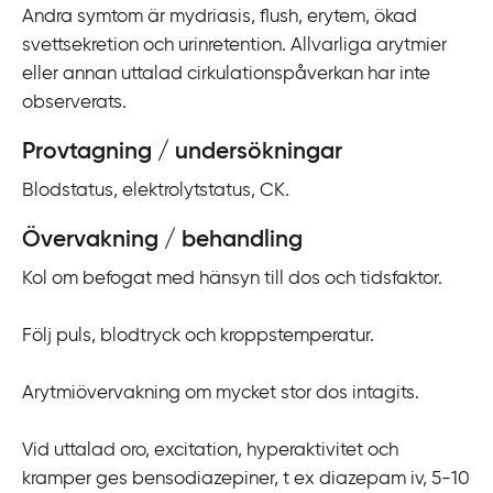
Andra symtom är mydriasis, flush, erytem, ökad
i
svettsekretion och urinretention. Allvarliga arytmier
l
eller annan uttalad cirkulationspåverkan har inte
l
observerats.
i
n
Provtagning / undersökningar
n
e
Blodstatus, elektrolytstatus, CK.
h
Övervakning / behandling
å
l
Kol om befogat med hänsyn till dos och tidsfaktor.
l
Följ puls, blodtryck och kroppstemperatur.
Arytmiövervakning om mycket stor dos intagits.
Vid uttalad oro, excitation, hyperaktivitet och
kramper ges bensodiazepiner, t ex diazepam iv, 5-10