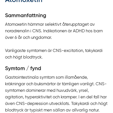
Atomoxetin
y
t
Sammanfattning
a
Atomoxetin hämmar selektivt återupptaget av
f
noradrenalin i CNS. Indikationen är ADHD hos barn
ö
över 6 år och ungdomar.
r
d
Vanligaste symtomen är CNS-excitation, takykardi
i
och högt blodtryck.
r
e
Symtom / fynd
k
Gastrointestinala symtom som illamående,
t
kräkningar och buksmärtor är tämligen vanligt. CNS-
l
symtomen dominerar med huvudvärk, yrsel,
ä
agitation, hyperaktivitet och kramper. I en del fall har
n
även CNS-depression utvecklats. Takykardi och högt
k
blodtryck är typiskt men sällan av allvarlig natur.
t