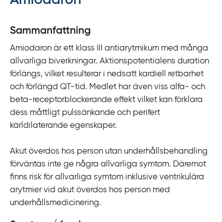
Amiodaron
y
t
Sammanfattning
a
Amiodaron är ett klass III antiarytmikum med många
f
allvarliga biverkningar. Aktionspotentialens duration
ö
förlängs, vilket resulterar i nedsatt kardiell retbarhet
r
och förlängd QT-tid. Medlet har även viss alfa- och
d
beta-receptorblockerande effekt vilket kan förklara
i
dess måttligt pulssänkande och perifert
r
kärldilaterande egenskaper.
e
k
Akut överdos hos person utan underhållsbehandling
t
förväntas inte ge några allvarliga symtom. Däremot
l
finns risk för allvarliga symtom inklusive ventrikulära
ä
arytmier vid akut överdos hos person med
n
underhållsmedicinering.
k
t