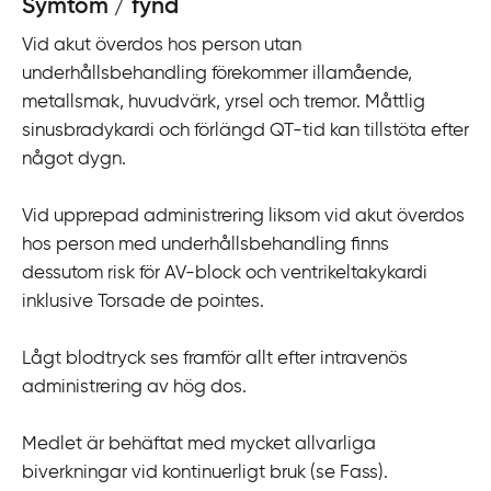
Symtom / fynd
i
Vid akut överdos hos person utan
l
underhållsbehandling förekommer illamående,
l
metallsmak, huvudvärk, yrsel och tremor. Måttlig
i
sinusbradykardi och förlängd QT-tid kan tillstöta efter
n
något dygn.
n
e
Vid upprepad administrering liksom vid akut överdos
h
hos person med underhållsbehandling finns
å
dessutom risk för AV-block och ventrikeltakykardi
l
inklusive Torsade de pointes.
l
Lågt blodtryck ses framför allt efter intravenös
administrering av hög dos.
Medlet är behäftat med mycket allvarliga
biverkningar vid kontinuerligt bruk (se Fass).