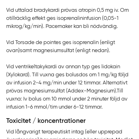
Vid uttalad bradykardi prövas atropin 0,5 mg iv. Om
otillräcklig effekt ges isoprenalininfusion (0,05-1
mikrog/kg/min). Pacemaker kan bli nödvändig.
Vid Torsade de pointes ges isoprenalin (enligt
ovan)samt magnesiumsulfat (enligt nedan).
Vid ventrikeltakykardi av annan typ ges lidokain
(Xylokard). Till vuxna ges bolusdos om 1 mg/kg följd
av infusion 2-4 mg/min under 12 timmar. Alternativt
prövas magnesiumsulfat (Addex-Magnesium).Till
vuxna: Iv bolus om 10 mmol under 2 minuter följd av
infusion 1-6 mmol/tim under 6-12 timmar.
Toxicitet / koncentrationer
Vid långvarigt terapeutiskt intag (eller upprepad