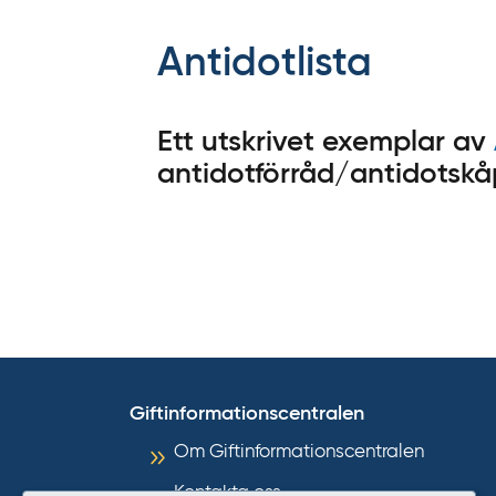
f
f
Antidotlista
y
t
a
Ett utskrivet exemplar av
f
antidotförråd/antidotskå
ö
r
d
i
r
e
k
t
Giftinformationscentralen
l
ä
Om Giftinformationscentralen
n
Kontakta oss