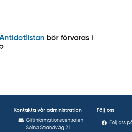
Antidotlistan
bör förvaras i
p
Kontakta vår administration
Följ oss
Gift­informations­centralen
Följ oss 
Solna Strandväg 21