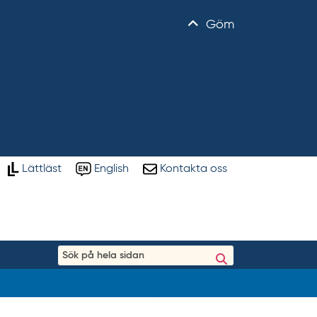
Göm
Lättläst
English
Kontakta oss
S
ö
k
p