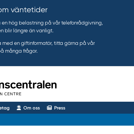
 om väntetider
n hög belastning på vår telefonrådgivning,
n blir längre än vanligt.
 med en giftinformatör, titta gärna på vår
på många frågor.
etag
Om oss
Press