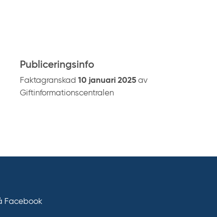
å
g
i
f
t
Publiceringsinfo
i
Faktagranskad
10 januari 2025
av
n
Giftinformationscentralen
f
o
.
s
e
på Facebook