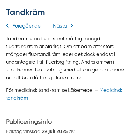
f
Tandkräm
f
y
Relaterad information
Föregående
Nästa
t
a
Tandkräm utan fluor, samt måttlig mängd
f
fluortandkräm är ofarligt. Om ett barn äter stora
ö
mängder fluortandkräm leder det dock endast i
r
undantagsfall till fluorförgiftning. Andra ämnen i
d
tandkrämen t.ex. sötningsmedlet kan ge bl.a. diarré
i
om ett barn fått i sig större mängd.
r
e
För medicinsk tandkräm se Läkemedel
–
Medicinsk
k
tandkräm
t
l
ä
Publiceringsinfo
n
Faktagranskad
29 juli 2025
av