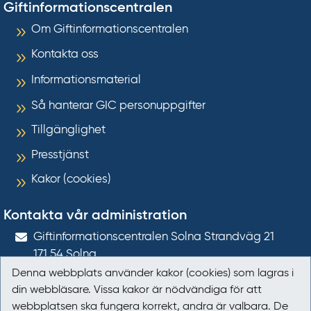
Giftinformationscentralen
Om Giftinformationscentralen
Kontakta oss
Informationsmaterial
Så hanterar GIC personuppgifter
Tillgänglighet
Presstjänst
Kakor (cookies)
Kontakta vår administration
Gift­informations­centralen Solna Strandväg 21
171 54
Solna
Denna webbplats använder kakor (cookies) som lagras i
giftinformation@gic.se
din webbläsare. Vissa kakor är nödvändiga för att
webbplatsen ska fungera korrekt, andra är valbara. De