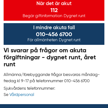
När det är akut
112
Begär giftinformation
Dygnet runt
I mindre akuta fall
010-456 6700
För allmänheten
Dygnet runt
Vi svarar på frågor om akuta
förgiftningar - dygnet runt, året
runt
Allmänna/förebyggande frågor besvaras måndag-
fredag kl 9‍‍-17 på telefonnummer 010‍-‍456 6700
Sjukvårdens telefonnummer:
Se
Vårdpersonal