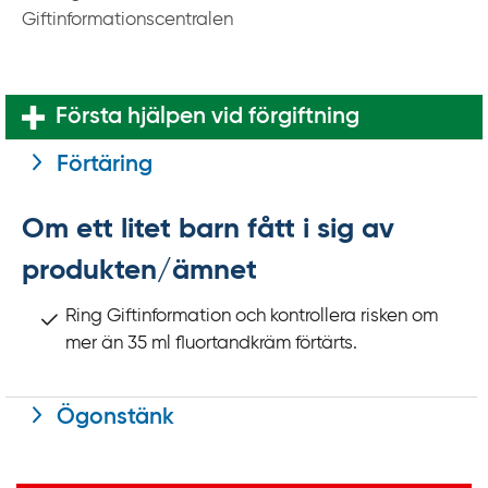
k
Giftinformationscentralen
t
i
l
Första hjälpen vid förgiftning
l
i
Förtäring
n
n
Om ett litet barn fått i sig av
e
h
produkten/ämnet
å
Ring Giftinformation och kontrollera risken om
l
mer än 35 ml fluortandkräm förtärts.
l
Ögonstänk
Viktig information