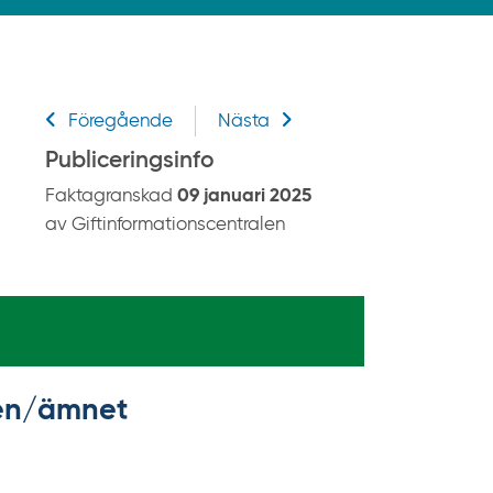
k
p
å
g
Relaterad information
i
Föregående
Nästa
f
Publiceringsinfo
t
Faktagranskad
09 januari 2025
i
av Giftinformationscentralen
n
f
o
r
m
a
t
kten/ämnet
i
o
n