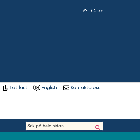
Göm
Lättläst
English
Kontakta oss
S
ö