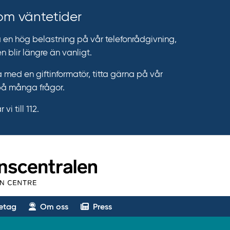
 om väntetider
n hög belastning på vår telefonrådgivning,
n blir längre än vanligt.
 med en giftinformatör, titta gärna på vår
på många frågor.
vi till 112.
etag
Om oss
Press