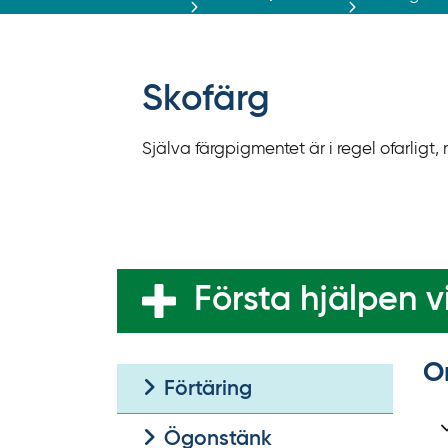
r
ä
f
f
Skofärg
y
t
Själva färgpigmentet är i regel ofarlig
a
f
ö
r
d
i
Första hjälpen vi
r
e
k
O
Förtäring
t
l
Ögonstänk
ä