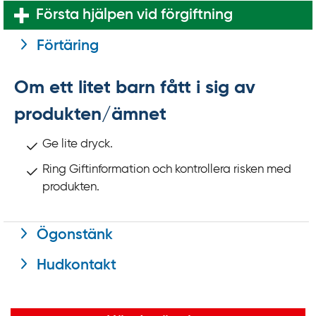
k
Första hjälpen vid förgiftning
t
i
Förtäring
l
l
Om ett litet barn fått i sig av
i
produkten/ämnet
n
n
Ge lite dryck.
e
Ring Giftinformation och kontrollera risken med
h
produkten.
å
l
l
Ögonstänk
Hudkontakt
Viktig information