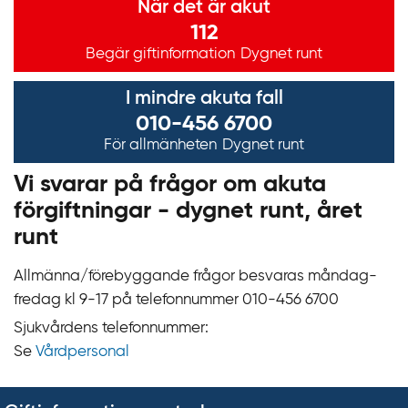
När det är akut
112
Begär giftinformation
Dygnet runt
I mindre akuta fall
010-456 6700
För allmänheten
Dygnet runt
Vi svarar på frågor om akuta
förgiftningar - dygnet runt, året
runt
Allmänna/förebyggande frågor besvaras måndag-
fredag kl 9‍‍-17 på telefonnummer 010‍-‍456 6700
Sjukvårdens telefonnummer:
Se
Vårdpersonal