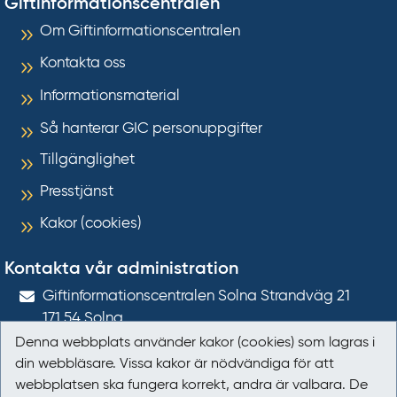
Giftinformationscentralen
Om Giftinformationscentralen
Kontakta oss
Informationsmaterial
Så hanterar GIC personuppgifter
Tillgänglighet
Presstjänst
Kakor (cookies)
Kontakta vår administration
Gift­informations­centralen Solna Strandväg 21
171 54
Solna
Denna webbplats använder kakor (cookies) som lagras i
giftinformation@gic.se
din webbläsare. Vissa kakor är nödvändiga för att
webbplatsen ska fungera korrekt, andra är valbara. De
Följ oss