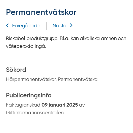
f
Permanentvätskor
f
y
Relaterad information
Föregående
Nästa
t
a
Riskabel produktgrupp. Bl.a. kan alkaliska ämnen och
f
väteperoxid ingå.
ö
r
d
Sökord
i
Hårpermanentvätskor, Permanentvätska
r
e
Publiceringsinfo
k
t
Faktagranskad
09 januari 2025
av
l
Giftinformationscentralen
ä
n