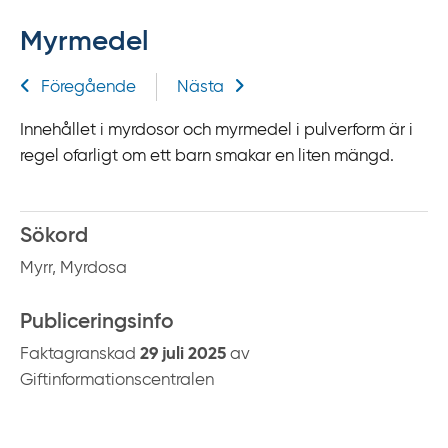
f
Myrmedel
f
y
Relaterad information
Föregående
Nästa
t
a
Innehållet i myrdosor och myrmedel i pulverform är i
f
regel ofarligt om ett barn smakar en liten mängd.
ö
r
d
Sökord
i
Myrr, Myrdosa
r
e
Publiceringsinfo
k
t
Faktagranskad
29 juli 2025
av
l
Giftinformationscentralen
ä
n