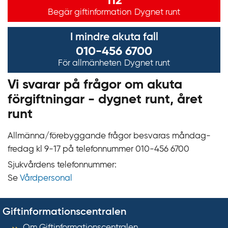
112
Begär giftinformation
Dygnet runt
I mindre akuta fall
010-456 6700
För allmänheten
Dygnet runt
Vi svarar på frågor om akuta
förgiftningar - dygnet runt, året
runt
Allmänna/förebyggande frågor besvaras måndag-
fredag kl 9‍‍-17 på telefonnummer 010‍-‍456 6700
Sjukvårdens telefonnummer:
Se
Vårdpersonal
Giftinformationscentralen
Om Giftinformationscentralen