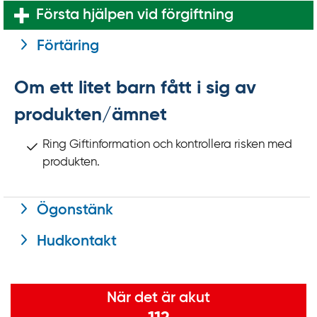
k
Första hjälpen vid förgiftning
t
i
Förtäring
l
l
Om ett litet barn fått i sig av
i
produkten/ämnet
n
n
Ring Giftinformation och kontrollera risken med
e
produkten.
h
å
l
Ögonstänk
l
Hudkontakt
Viktig information
När det är akut