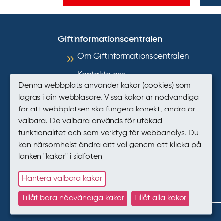
n
k
t
Giftinformationscentralen
i
Om Giftinformationscentralen
l
Kontakta oss
l
Denna webbplats använder kakor (cookies) som
i
Informationsmaterial
lagras i din webbläsare. Vissa kakor är nödvändiga
n
för att webbplatsen ska fungera korrekt, andra är
Så hanterar GIC personuppgifter
n
valbara. De valbara används för utökad
e
Tillgänglighet
funktionalitet och som verktyg för webbanalys. Du
h
kan närsomhelst ändra ditt val genom att klicka på
Presstjänst
å
länken "kakor" i sidfoten
Kakor (cookies)
l
l
Hantera valbara kakor
Tillåt bara nödvändiga kakor
Tillåt alla kakor