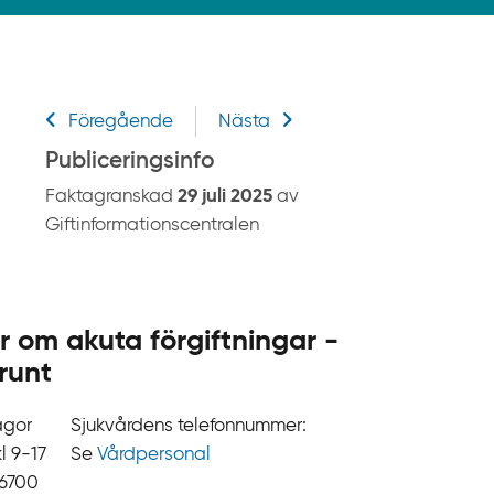
k
p
å
g
Relaterad information
i
Föregående
Nästa
f
Publiceringsinfo
t
Faktagranskad
29 juli 2025
av
i
Giftinformationscentralen
n
f
o
r
r om akuta förgiftningar -
m
runt
a
t
ågor
Sjukvårdens telefonnummer:
i
9‍‍-17
Se
Vårdpersonal
o
 6700
n