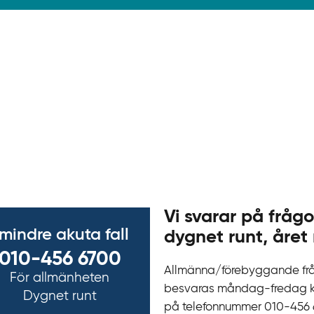
Vi svarar på frågo
 mindre akuta fall
dygnet runt, året 
010-456 6700
Allmänna/förebyggande fr
För allmänheten
besvaras måndag-fredag kl 
Dygnet runt
på telefonnummer 010‍-‍456