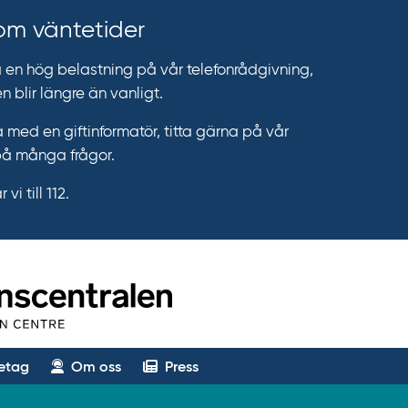
 om väntetider
n hög belastning på vår telefonrådgivning,
n blir längre än vanligt.
 med en giftinformatör, titta gärna på vår
på många frågor.
vi till 112.
etag
Om oss
Press