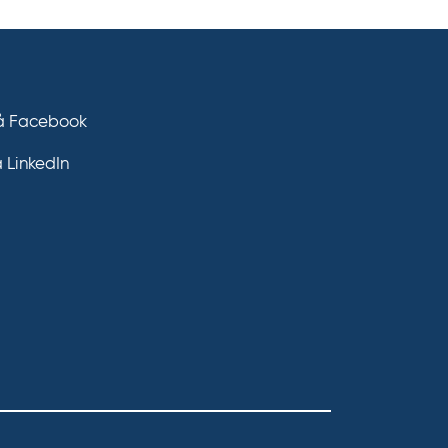
.
s
e
på Facebook
å LinkedIn