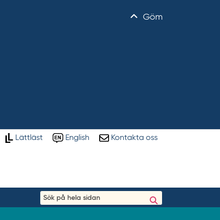
Göm
Lättläst
English
Kontakta oss
S
ö