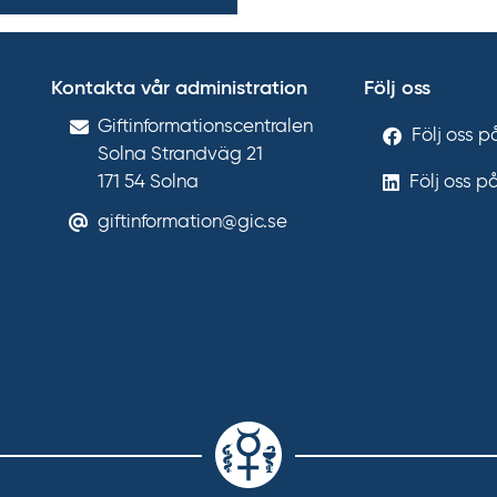
Kontakta vår administration
Följ oss
Gift­informations­centralen
Följ oss 
Solna Strandväg 21
171 54
Solna
Följ oss p
giftinformation@gic.se