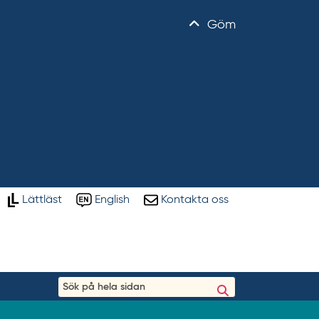
Göm
Lättläst
English
Kontakta oss
S
ö