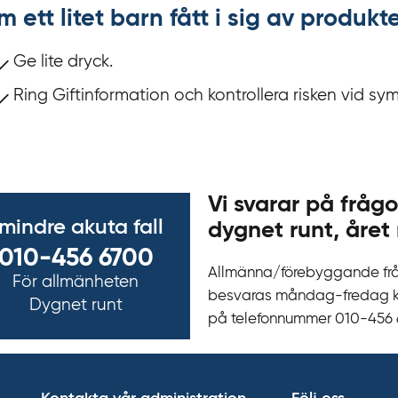
m ett litet barn fått i sig av produ
Ge lite dryck.
Ring Giftinformation och kontrollera risken vid sy
Vi svarar på frågo
 mindre akuta fall
dygnet runt, året 
010-456 6700
Allmänna/förebyggande fr
För allmänheten
besvaras måndag-fredag kl 
Dygnet runt
på telefonnummer 010‍-‍456