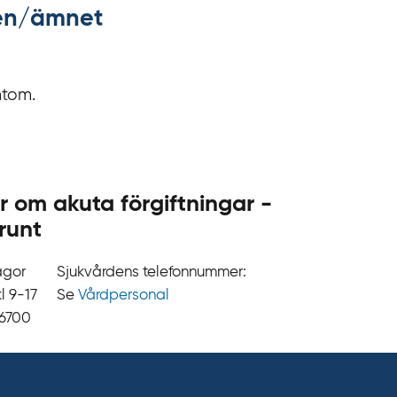
kten/ämnet
.
s
e
mtom.
r om akuta förgiftningar -
runt
ågor
Sjukvårdens telefonnummer:
9‍‍-17
Se
Vårdpersonal
 6700