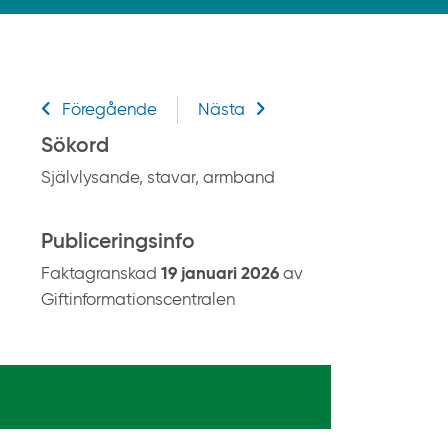
k
p
å
g
Relaterad information
i
Föregående
Nästa
f
Sökord
t
Självlysande, stavar, armband
i
n
f
Publiceringsinfo
o
Faktagranskad
19 januari 2026
av
r
Giftinformationscentralen
m
a
t
i
o
n