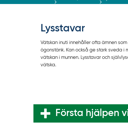
r
ä
f
f
Lysstavar
y
t
Vätskan inuti innehåller ofta ämnen som är 
a
ögonstänk. Kan också ge stark sveda i 
f
vätskan i munnen. Lysstavar och självly
ö
vätska.
r
d
i
r
e
k
Första hjälpen vi
t
l
ä