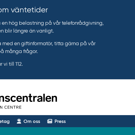
 om väntetider
n hög belastning på vår telefonrådgivning,
n blir längre än vanligt.
 med en giftinformatör, titta gärna på vår
på många frågor.
vi till 112.
etag
Om oss
Press