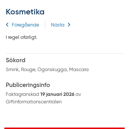
f
Kosmetika
f
y
Relaterad information
Föregående
Nästa
t
a
I regel ofarligt.
f
ö
r
Sökord
d
Smink, Rouge, Ögonskugga, Mascara
i
r
Publiceringsinfo
e
k
Faktagranskad
19 januari 2026
av
t
Giftinformationscentralen
l
ä
n
Viktig information