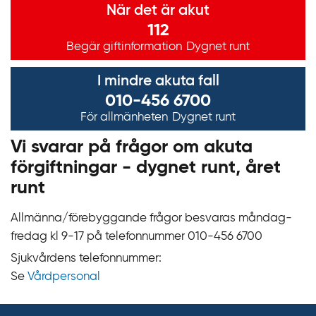
k
När det är akut
t
112
i
Begär giftinformation
Dygnet runt
l
l
I mindre akuta fall
i
010-456 6700
n
För allmänheten
Dygnet runt
n
Vi svarar på frågor om akuta
e
förgiftningar - dygnet runt, året
h
runt
å
l
Allmänna/förebyggande frågor besvaras måndag-
l
fredag kl 9‍‍-17 på telefonnummer 010‍-‍456 6700
Sjukvårdens telefonnummer:
Se
Vårdpersonal