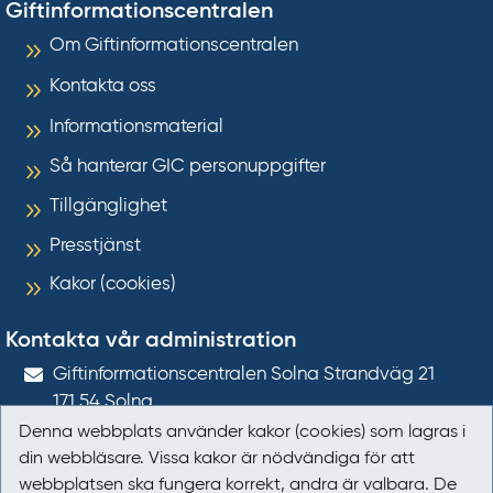
Giftinformationscentralen
Om Giftinformationscentralen
Kontakta oss
Informationsmaterial
Så hanterar GIC personuppgifter
Tillgänglighet
Presstjänst
Kakor (cookies)
Kontakta vår administration
Gift­informations­centralen Solna Strandväg 21
171 54
Solna
Denna webbplats använder kakor (cookies) som lagras i
giftinformation@gic.se
din webbläsare. Vissa kakor är nödvändiga för att
webbplatsen ska fungera korrekt, andra är valbara. De