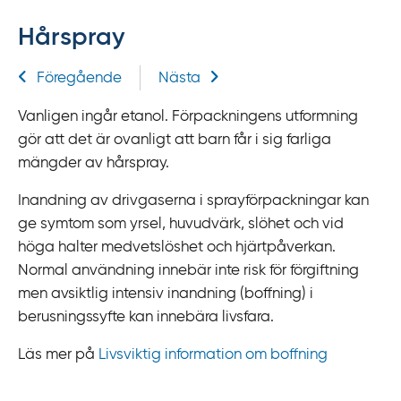
f
Hårspray
f
y
Relaterad information
Föregående
Nästa
t
a
Vanligen ingår etanol. Förpackningens utformning
f
gör att det är ovanligt att barn får i sig farliga
ö
mängder av hårspray.
r
d
Inandning av drivgaserna i sprayförpackningar kan
i
ge symtom som yrsel, huvudvärk, slöhet och vid
r
höga halter medvetslöshet och hjärtpåverkan.
e
Normal användning innebär inte risk för förgiftning
k
men avsiktlig intensiv inandning (boffning) i
t
berusningssyfte kan innebära livsfara.
l
Läs mer på
Livsviktig information om boffning
ä
n