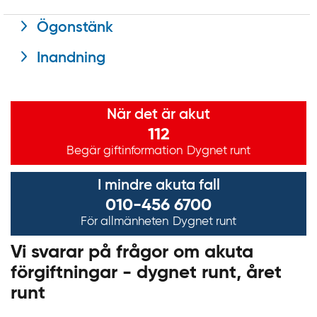
Ögonstänk
Inandning
Viktig information
När det är akut
112
Begär giftinformation
Dygnet runt
I mindre akuta fall
010-456 6700
För allmänheten
Dygnet runt
Vi svarar på frågor om akuta
förgiftningar - dygnet runt, året
runt