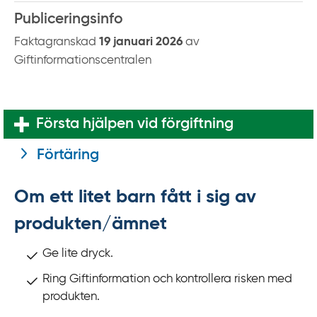
k
Publiceringsinfo
t
i
Faktagranskad
19 januari 2026
av
l
Giftinformationscentralen
l
i
n
Första hjälpen vid förgiftning
n
e
Förtäring
h
å
Om ett litet barn fått i sig av
l
produkten/ämnet
l
Ge lite dryck.
Ring Giftinformation och kontrollera risken med
produkten.