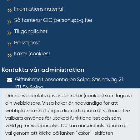
Informationsmaterial
Så hanterar GIC personuppgifter
Tillgänglighet
Presstjänst
Kakor (cookies)
Kontakta vår administration
Gift­informations­centralen Solna Strandväg 21
171 54
Solna
Denna webbplats använder kakor (cookies) som lagras i
giftinformation@gic.se
din webbläsare. Vissa kakor är nödvändiga för att
webbplatsen ska fungera korrekt, andra är valbara. De
Följ oss
valbara används för utökad funktionalitet och som
verktyg för webbanalys. Du kan närsomhelst ändra ditt
Följ oss på Facebook
val genom att klicka på länken "kakor" i sidfoten
Följ oss på LinkedIn