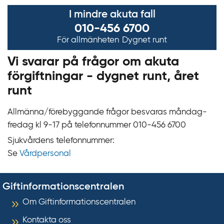
k
I mindre akuta fall
t
010-456 6700
i
För allmänheten
Dygnet runt
l
l
Vi svarar på frågor om akuta
i
förgiftningar - dygnet runt, året
n
runt
n
e
Allmänna/förebyggande frågor besvaras måndag-
h
fredag kl 9‍‍-17 på telefonnummer 010‍-‍456 6700
å
Sjukvårdens telefonnummer:
l
Se
Vårdpersonal
l
Giftinformationscentralen
Om Giftinformationscentralen
Kontakta oss