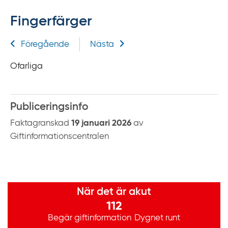
f
Fingerfärger
f
y
Relaterad information
Föregående
Nästa
t
a
Ofarliga
f
ö
r
Publiceringsinfo
d
Faktagranskad
19 januari 2026
av
i
Giftinformationscentralen
r
e
k
t
Viktig information
När det är akut
l
112
ä
n
Begär giftinformation
Dygnet runt