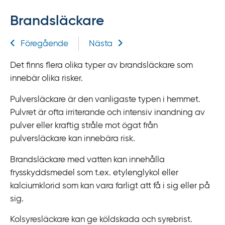
f
Brandsläckare
f
y
Relaterad information
Föregående
Nästa
t
a
Det finns flera olika typer av brandsläckare som
f
innebär olika risker.
ö
r
Pulversläckare är den vanligaste typen i hemmet.
d
Pulvret är ofta irriterande och intensiv inandning av
i
pulver eller kraftig stråle mot ögat från
r
pulversläckare kan innebära risk.
e
Brandsläckare med vatten kan innehålla
k
frysskyddsmedel som t.ex. etylenglykol eller
t
kalciumklorid som kan vara farligt att få i sig eller på
l
sig.
ä
n
Kolsyresläckare kan ge köldskada och syrebrist.