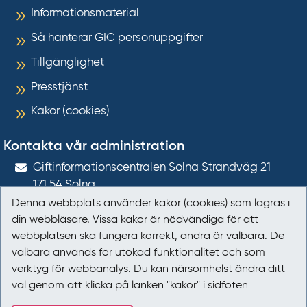
Informationsmaterial
Så hanterar GIC personuppgifter
Tillgänglighet
Presstjänst
Kakor (cookies)
Kontakta vår administration
Gift­informations­centralen Solna Strandväg 21
171 54
Solna
Denna webbplats använder kakor (cookies) som lagras i
giftinformation@gic.se
din webbläsare. Vissa kakor är nödvändiga för att
webbplatsen ska fungera korrekt, andra är valbara. De
Följ oss
valbara används för utökad funktionalitet och som
verktyg för webbanalys. Du kan närsomhelst ändra ditt
Följ oss på Facebook
val genom att klicka på länken "kakor" i sidfoten
Följ oss på LinkedIn