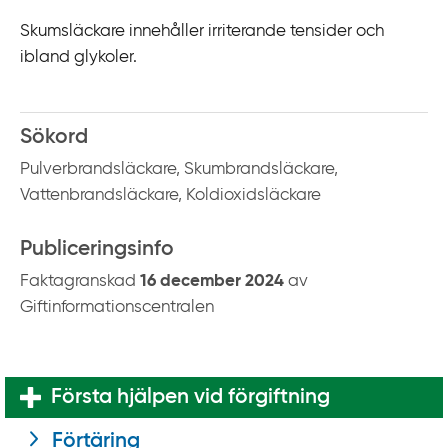
k
Skumsläckare innehåller irriterande tensider och
t
ibland glykoler.
i
l
l
Sökord
i
n
Pulverbrandsläckare, Skumbrandsläckare,
n
Vattenbrandsläckare, Koldioxidsläckare
e
h
Publiceringsinfo
å
Faktagranskad
16 december 2024
av
l
Giftinformationscentralen
l
Första hjälpen vid förgiftning
Förtäring