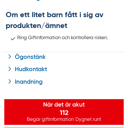
Om ett litet barn fått i sig av
produkten/ämnet
Ring Giftinformation och kontrollera risken.
Ögonstänk
Hudkontakt
Inandning
Viktig information
När det är akut
112
Begär giftinformation
Dygnet runt