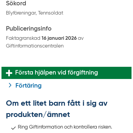
k
Sökord
t
Blyföreningar, Tennsoldat
i
l
Publiceringsinfo
l
Faktagranskad
16 januari 2026
av
i
Giftinformationscentralen
n
n
e
h
Första hjälpen vid förgiftning
å
Förtäring
l
l
Om ett litet barn fått i sig av
produkten/ämnet
Ring Giftinformation och kontrollera risken.