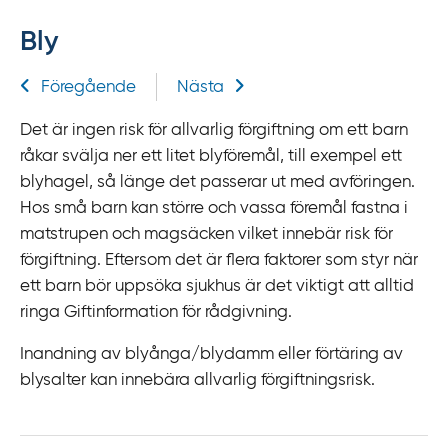
f
Bly
f
y
Relaterad information
Föregående
Nästa
t
a
Det är ingen risk för allvarlig förgiftning om ett barn
f
råkar svälja ner ett litet blyföremål, till exempel ett
ö
blyhagel, så länge det passerar ut med avföringen.
r
Hos små barn kan större och vassa föremål fastna i
d
matstrupen och magsäcken vilket innebär risk för
i
förgiftning. Eftersom det är flera faktorer som styr när
r
ett barn bör uppsöka sjukhus är det viktigt att alltid
e
ringa Giftinformation för rådgivning.
k
t
Inandning av blyånga/blydamm eller förtäring av
l
blysalter kan innebära allvarlig förgiftningsrisk.
ä
n