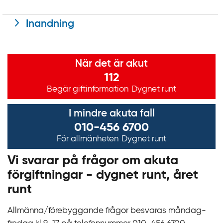
Inandning
Viktig information
När det är akut
112
Begär giftinformation
Dygnet runt
I mindre akuta fall
010-456 6700
För allmänheten
Dygnet runt
Vi svarar på frågor om akuta
förgiftningar - dygnet runt, året
runt
Allmänna/förebyggande frågor besvaras måndag-