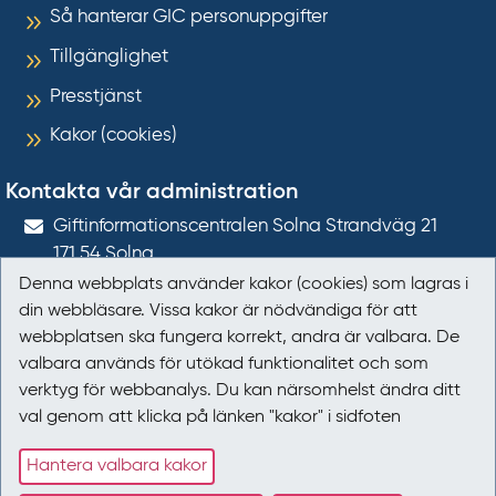
Så hanterar GIC personuppgifter
Tillgänglighet
Presstjänst
Kakor (cookies)
Kontakta vår administration
Gift­informations­centralen Solna Strandväg 21
171 54
Solna
Denna webbplats använder kakor (cookies) som lagras i
giftinformation@gic.se
din webbläsare. Vissa kakor är nödvändiga för att
webbplatsen ska fungera korrekt, andra är valbara. De
Följ oss
valbara används för utökad funktionalitet och som
verktyg för webbanalys. Du kan närsomhelst ändra ditt
Följ oss på Facebook
val genom att klicka på länken "kakor" i sidfoten
Följ oss på LinkedIn
Hantera valbara kakor