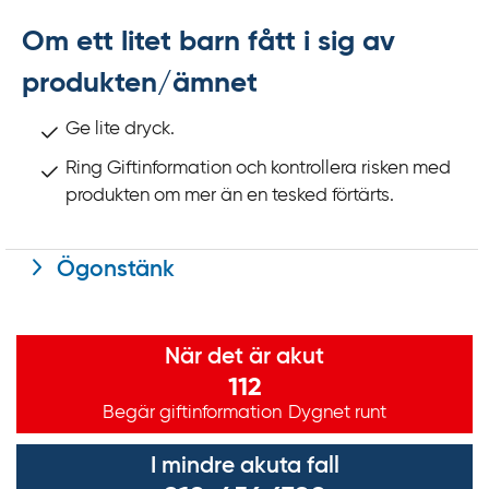
k
t
Om ett litet barn fått i sig av
i
produkten/ämnet
l
l
Ge lite dryck.
i
Ring Giftinformation och kontrollera risken med
n
produkten om mer än en tesked förtärts.
n
e
h
Ögonstänk
å
l
Viktig information
l
När det är akut
112
Begär giftinformation
Dygnet runt
I mindre akuta fall