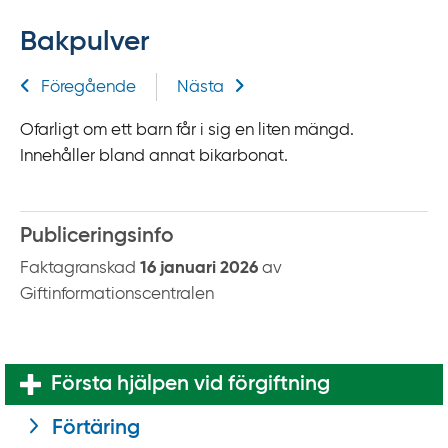
f
Bakpulver
f
y
Relaterad information
Föregående
Nästa
t
a
Ofarligt om ett barn får i sig en liten mängd.
f
Innehåller bland annat bikarbonat.
ö
r
d
Publiceringsinfo
i
Faktagranskad
16 januari 2026
av
r
Giftinformationscentralen
e
k
t
l
Första hjälpen vid förgiftning
ä
Förtäring
n