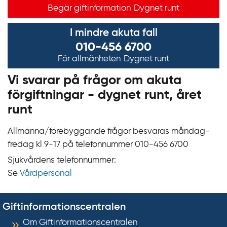
Begär giftinformation
Dygnet runt
I mindre akuta fall
010-456 6700
För allmänheten
Dygnet runt
Vi svarar på frågor om akuta
förgiftningar - dygnet runt, året
runt
Allmänna/förebyggande frågor besvaras måndag-
fredag kl 9‍‍-17 på telefonnummer 010‍-‍456 6700
Sjukvårdens telefonnummer:
Se
Vårdpersonal
Giftinformationscentralen
Om Giftinformationscentralen