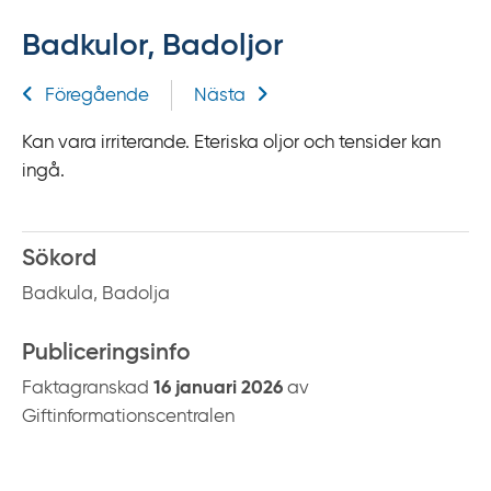
f
Badkulor, Badoljor
f
y
Relaterad information
Föregående
Nästa
t
a
Kan vara irriterande. Eteriska oljor och tensider kan
f
ingå.
ö
r
d
Sökord
i
Badkula, Badolja
r
e
Publiceringsinfo
k
t
Faktagranskad
16 januari 2026
av
l
Giftinformationscentralen
ä
n