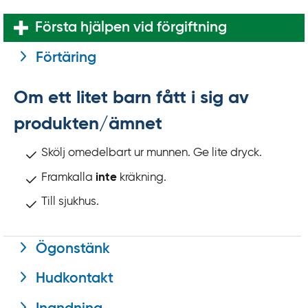
k
t
Första hjälpen vid förgiftning
i
Förtäring
l
l
i
Om ett litet barn fått i sig av
n
produkten/ämnet
n
e
Skölj omedelbart ur munnen. Ge lite dryck.
h
Framkalla
inte
kräkning.
å
l
Till sjukhus.
l
Ögonstänk
Hudkontakt