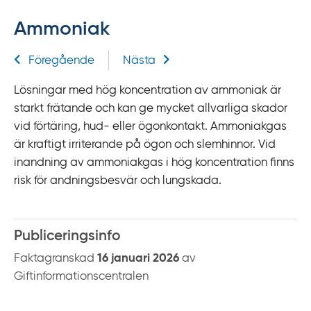
f
Ammoniak
f
y
Relaterad information
Föregående
Nästa
t
a
Lösningar med hög koncentration av ammoniak är
f
starkt frätande och kan ge mycket allvarliga skador
ö
vid förtäring, hud- eller ögonkontakt. Ammoniakgas
r
är kraftigt irriterande på ögon och slemhinnor. Vid
d
inandning av ammoniakgas i hög koncentration finns
i
risk för andningsbesvär och lungskada.
r
e
k
Publiceringsinfo
t
Faktagranskad
16 januari 2026
av
l
Giftinformationscentralen
ä
n