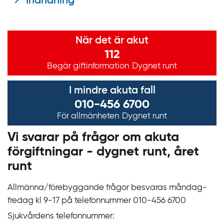
Inandning
Viktig information
När det är akut
112
Begär giftinformation
Dygnet runt
I mindre akuta fall
010-456 6700
För allmänheten
Dygnet runt
Vi svarar på frågor om akuta
förgiftningar - dygnet runt, året
runt
Allmänna/förebyggande frågor besvaras måndag-
fredag kl 9‍‍-17 på telefonnummer 010‍-‍456 6700
Sjukvårdens telefonnummer: