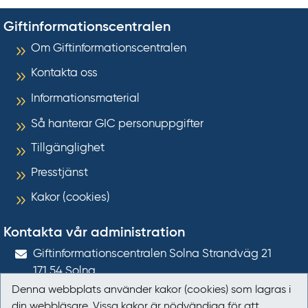
Giftinformationscentralen
Om Giftinformationscentralen
Kontakta oss
Informationsmaterial
Så hanterar GIC personuppgifter
Tillgänglighet
Presstjänst
Kakor (cookies)
Kontakta vår administration
Gift­informations­centralen Solna Strandväg 21
171 54
Solna
Denna webbplats använder kakor (cookies) som lagras i
giftinformation@gic.se
din webbläsare. Vissa kakor är nödvändiga för att