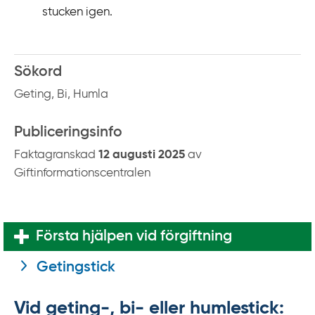
stucken igen.
Sökord
Geting, Bi, Humla
Publiceringsinfo
Faktagranskad
12 augusti 2025
av
Giftinformationscentralen
Första hjälpen vid förgiftning
Getingstick
Vid geting-, bi- eller humlestick: