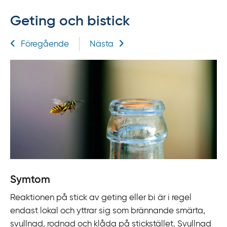
f
Geting och bistick
f
y
Relaterad information
Föregående
Nästa
t
a
f
ö
r
d
i
r
e
k
t
Symtom
l
Reaktionen på stick av geting eller bi är i regel
ä
endast lokal och yttrar sig som brännande smärta,
n
svullnad, rodnad och klåda på stickstället. Svullnad