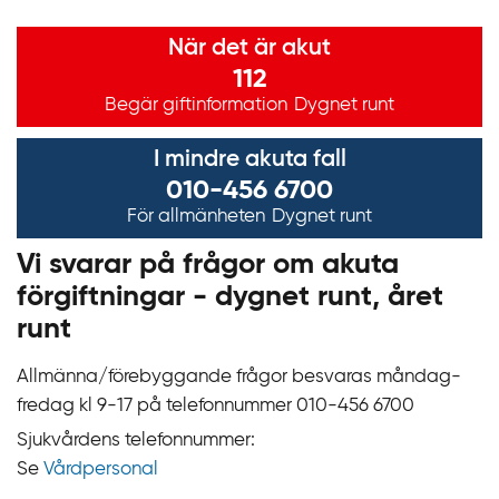
Viktig information
När det är akut
112
Begär giftinformation
Dygnet runt
I mindre akuta fall
010-456 6700
För allmänheten
Dygnet runt
Vi svarar på frågor om akuta
förgiftningar - dygnet runt, året
runt
Allmänna/förebyggande frågor besvaras måndag-
fredag kl 9‍‍-17 på telefonnummer 010‍-‍456 6700
Sjukvårdens telefonnummer:
Se
Vårdpersonal