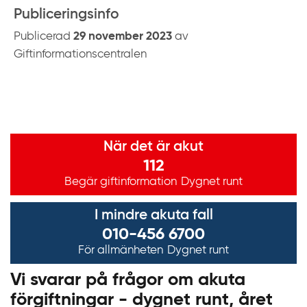
Publiceringsinfo
Publicerad
29 november 2023
av
Giftinformationscentralen
Viktig information
När det är akut
112
Begär giftinformation
Dygnet runt
I mindre akuta fall
010-456 6700
För allmänheten
Dygnet runt
Vi svarar på frågor om akuta
förgiftningar - dygnet runt, året