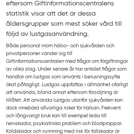
k
eftersom Giftinformationscentralens
t
statistik visar att det är dessa
i
åldersgrupper som mest söker vård till
l
l
följd av lustgasanvändning.
i
Både personal inom hälso- och sjukvården och
n
privatpersoner vänder sig till
n
Giftinformationscentralen med frågor om förgiftningar
e
av olika slag. Under senare år har antalet frågor som
h
handlar om lustgas som använts i berusningssyfte
å
ökat påtagligt. Lustgas uppfattas i allmänhet ofarligt
l
att använda, bland annat eftersom försäljning är
l
tillåtet. Att använda lustgas utanför sjukvården kan
dock innebära allvarliga risker för hälsan. Frekvent
och långvarigt bruk kan till exempel leda till
nervskador, psykiatriska problem och blodproppar.
Köldskador och svimning med risk för fallskador är