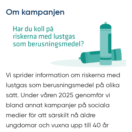
f
Om kampanjen
f
y
t
a
f
ö
r
d
i
Vi sprider information om riskerna med
r
lustgas som berusningsmedel på olika
e
sätt. Under våren 2025 genomför vi
k
t
bland annat kampanjer på sociala
l
medier för att särskilt nå äldre
ä
ungdomar och vuxna upp till 40 år
n