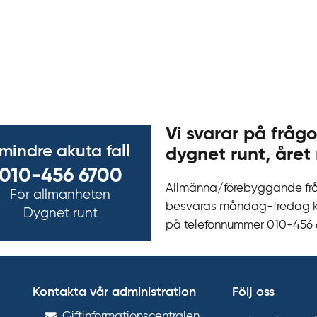
Vi svarar på frågo
 mindre akuta fall
dygnet runt, året 
010-456 6700
Allmänna/förebyggande fr
För allmänheten
besvaras måndag-fredag kl 
Dygnet runt
på telefonnummer 010‍-‍456
Kontakta vår administration
Följ oss
Gift­informations­centralen