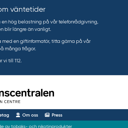
 om väntetider
n hög belastning på vår telefonrådgivning,
n blir längre än vanligt.
 med en giftinformatör, titta gärna på vår
på många frågor.
vi till 112.
etag
Om oss
Press
ade av tobaks- och nikotinprodukter