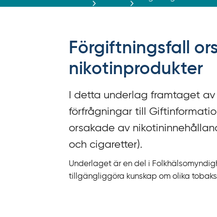
r
ä
f
f
Förgiftningsfall 
y
t
nikotinprodukter
a
f
I detta underlag framtaget av 
ö
förfrågningar till Giftinformat
r
d
orsakade av nikotininnehålland
i
och cigaretter).
r
Underlaget är en del i Folkhälsomyndi
e
tillgängliggöra kunskap om olika tobaks
k
t
l
ä