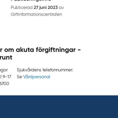
.
Publicerad
27 juni 2023
av
s
Giftinformationscentralen
e
r om akuta förgiftningar -
runt
ågor
Sjukvårdens telefonnummer:
9‍‍-17
Se
Vårdpersonal
 6700