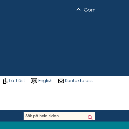
Göm
Lättläst
English
Kontakta oss
S
ö