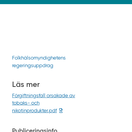
k
p
å
g
i
f
t
i
Folkhälsomyndighetens
n
regeringsuppdrag
f
o
Läs mer
r
m
Förgiftningsfall orsakade av
a
tobaks- och
t
nikotinprodukter.pdf
i
o
Publiceringsinfo
n