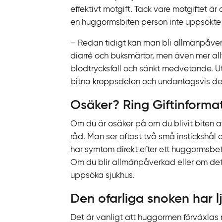
effektivt motgift. Tack vare motgiftet är
en huggormsbiten person inte uppsökte 
– Redan tidigt kan man bli allmänpåve
diarré och buksmärtor, men även mer a
blodtrycksfall och sänkt medvetande. Ut
bitna kroppsdelen och undantagsvis del
Osäker? Ring Giftinforma
Om du är osäker på om du blivit biten a
råd. Man ser oftast två små instickshål d
har symtom direkt efter ett huggormsbett 
Om du blir allmänpåverkad eller om det sv
uppsöka sjukhus.
Den ofarliga snoken har 
Det är vanligt att huggormen förväxlas 