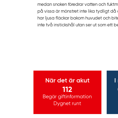
medan snoken föredrar vatten och fukt
på vissa är mönstret inte lika tydligt då
har ljusa fläckar bakom huvudet och biter
inte två instickshål utan ser ut som ett 
Viktig information
När det är akut
I
112
Begär giftinformation
Dygnet runt