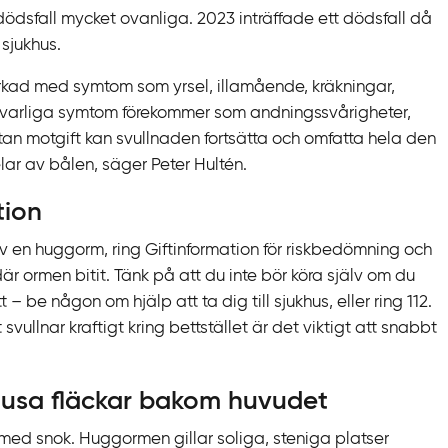
 dödsfall mycket ovanliga. 2023 inträffade ett dödsfall då
sjukhus.
rkad med symtom som yrsel, illamående, kräkningar,
llvarliga symtom förekommer som andningssvårigheter,
an motgift kan svullnaden fortsätta och omfatta hela den
ar av bålen, säger Peter Hultén.
tion
v en huggorm, ring Giftinformation för riskbedömning och
är ormen bitit. Tänk på att du inte bör köra själv om du
– be någon om hjälp att ta dig till sjukhus, eller ring 112.
ullnar kraftigt kring bettstället är det viktigt att snabbt
ljusa fläckar bakom huvudet
med snok. Huggormen gillar soliga, steniga platser