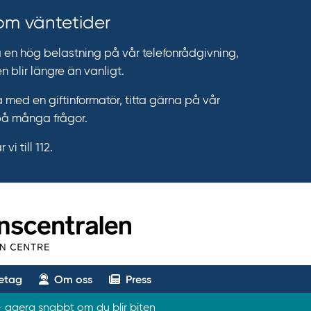
 om väntetider
n hög belastning på vår telefonrådgivning,
n blir längre än vanligt.
 med en giftinformatör, titta gärna på vår
på många frågor.
vi till 112.
etag
Om oss
Press
agera snabbt om du blir biten