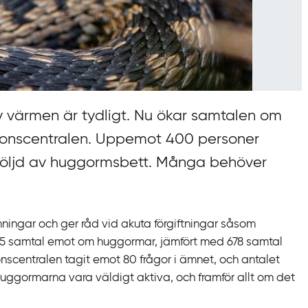
 värmen är tydligt. Nu ökar samtalen om
tionscentralen. Uppemot 400 personer
ll följd av huggormsbett. Många behöver
ningar och ger råd vid akuta förgiftningar såsom
25 samtal emot om huggormar, jämfört med 678 samtal
tionscentralen tagit emot 80 frågor i ämnet, och antalet
n huggormarna vara väldigt aktiva, och framför allt om det