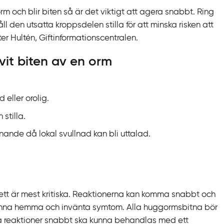
m och blir biten så är det viktigt att agera snabbt. Ring
l den utsatta kroppsdelen stilla för att minska risken att
er Hultén, Giftinformationscentralen.
vit biten av en orm
eller orolig.
stilla.
knande då lokal svullnad kan bli uttalad.
ett är mest kritiska. Reaktionerna kan komma snabbt och
stanna hemma och invänta symtom. Alla huggormsbitna bör
lla reaktioner snabbt ska kunna behandlas med ett