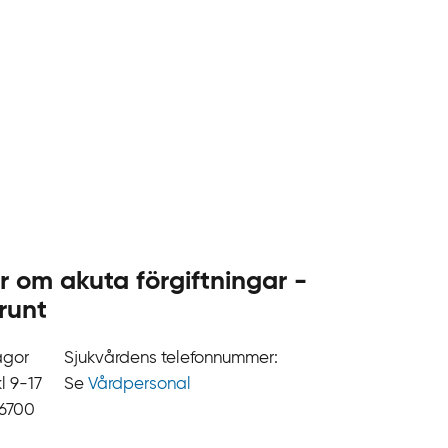
r om akuta förgiftningar -
runt
ågor
Sjukvårdens telefonnummer:
9‍‍-17
Se
Vårdpersonal
 6700