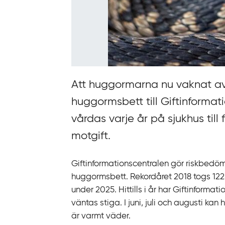
n
k
t
i
l
l
Att huggormarna nu vaknat av
i
huggormsbett till Giftinforma
n
n
vårdas varje år på sjukhus ti
e
motgift.
h
å
Giftinformationscentralen gör riskbedöm
l
huggormsbett. Rekordåret 2018 togs 12
l
under 2025. Hittills i år har Giftinforma
väntas stiga. I juni, juli och augusti ka
är varmt väder.