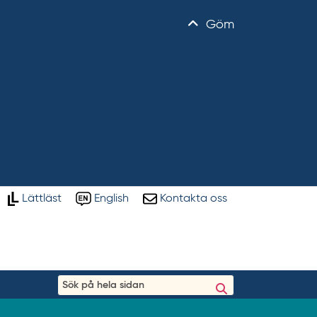
Göm
Lättläst
English
Kontakta oss
S
ö