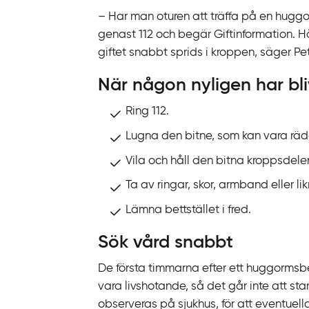
– Har man oturen att träffa på en huggor
genast 112 och begär Giftinformation. Hål
giftet snabbt sprids i kroppen, säger Pet
När någon nyligen har bli
Ring 112.
Lugna den bitne, som kan vara rädd 
Vila och håll den bitna kroppsdelen 
Ta av ringar, skor, armband eller li
Lämna bettstället i fred.
Sök vård snabbt
De första timmarna efter ett huggormsb
vara livshotande, så det går inte att 
observeras på sjukhus, för att eventue