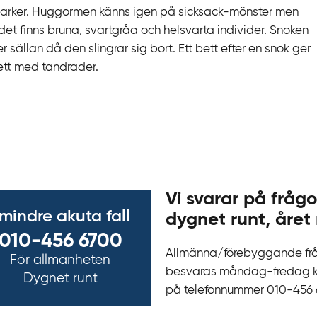
marker. Huggormen känns igen på sicksack-mönster men
 det finns bruna, svartgråa och helsvarta individer. Snoken
 sällan då den slingrar sig bort. Ett bett efter en snok ger
bett med tandrader.
Vi svarar på frågo
 mindre akuta fall
dygnet runt, året 
010-456 6700
Allmänna/förebyggande fr
För allmänheten
besvaras måndag-fredag kl 
Dygnet runt
på telefonnummer 010‍-‍456