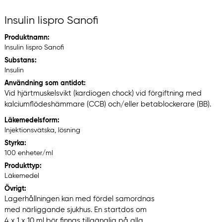
Insulin lispro Sanofi
Produktnamn:
Insulin lispro Sanofi
Substans:
Insulin
Användning som antidot:
Vid hjärtmuskelsvikt (kardiogen chock) vid förgiftning med
kalciumflödeshämmare (CCB) och/eller betablockerare (BB).
Läkemedelsform:
Injektionsvätska, lösning
Styrka:
100 enheter/ml
Produkttyp:
Läkemedel
Övrigt:
Lagerhållningen kan med fördel samordnas
med närliggande sjukhus. En startdos om
4 x 1 x 10 ml bör finnas tillgänglig på alla