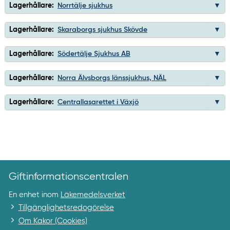
Lagerhållare:
Norrtälje sjukhus
Lagerhållare:
Skaraborgs sjukhus Skövde
Lagerhållare:
Södertälje Sjukhus AB
Lagerhållare:
Norra Älvsborgs länssjukhus, NÄL
Lagerhållare:
Centrallasarettet i Växjö
Giftinformationscentralen
En enhet inom
Läkemedelsverket
Tillgänglighetsredogörelse
Om Kakor (Cookies)