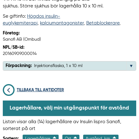
sjukhus. Större sjukhus bör lagerhålla 10 x 10 ml.
Se giftinfo:
Högdos insulin-
euglykemiterapi
,
kalciumantagonister
,
Betablockerare
,
Företag:
Sanofi AB (Ombud)
NPL/SB-id:
20160909000014
Förpackning:
Injektionsflaska, 1 x 10 ml
TILLBAKA TILL ANTIDOTER
Lagerhållare, välj min utgångspunkt för avstånd
Listan visar alla (14) lagerhållare av Insulin lispro Sanofi,
sorterat på ort
Sortera:
Lagerhållare
Ort
Avstånd, km