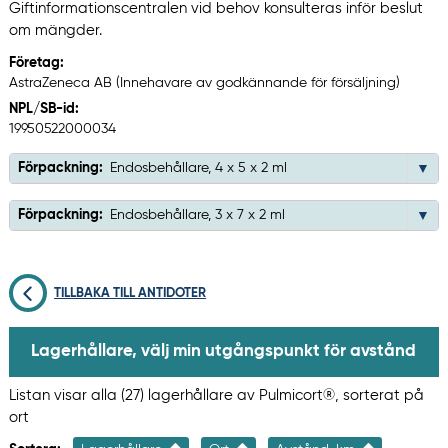
Giftinformationscentralen vid behov konsulteras inför beslut
om mängder.
Företag:
AstraZeneca AB (Innehavare av godkännande för försäljning)
NPL/SB-id:
19950522000034
Förpackning:
Endosbehållare, 4 x 5 x 2 ml
Förpackning:
Endosbehållare, 3 x 7 x 2 ml
TILLBAKA TILL ANTIDOTER
Lagerhållare, välj min utgångspunkt för avstånd
Listan visar alla (27) lagerhållare av Pulmicort®, sorterat på
ort