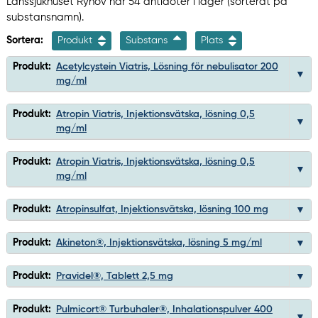
Länssjukhuset Ryhov har 54 antidoter i lager (sorterat på
substansnamn).
Sortera:
Produkt
Substans
Plats
Produkt:
Acetylcystein Viatris, Lösning för nebulisator 200
mg/ml
Produkt:
Atropin Viatris, Injektionsvätska, lösning 0,5
mg/ml
Produkt:
Atropin Viatris, Injektionsvätska, lösning 0,5
mg/ml
Produkt:
Atropinsulfat, Injektionsvätska, lösning 100 mg
Produkt:
Akineton®, Injektionsvätska, lösning 5 mg/ml
Produkt:
Pravidel®, Tablett 2,5 mg
Produkt:
Pulmicort® Turbuhaler®, Inhalationspulver 400