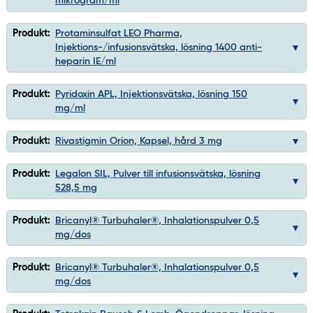
mikrogram/ml
Produkt:
Protaminsulfat LEO Pharma,
Injektions-/infusionsvätska, lösning 1400 anti-
heparin IE/ml
Produkt:
Pyridoxin APL, Injektionsvätska, lösning 150
mg/ml
Produkt:
Rivastigmin Orion, Kapsel, hård 3 mg
Produkt:
Legalon SIL, Pulver till infusionsvätska, lösning
528,5 mg
Produkt:
Bricanyl® Turbuhaler®, Inhalationspulver 0,5
mg/dos
Produkt:
Bricanyl® Turbuhaler®, Inhalationspulver 0,5
mg/dos