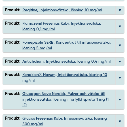
Produkt:
Regitine, Injektionsvätska, lösning 10 mg/ml
Produkt:
Flumazenil Fresenius Kabi, Injektionsvätska,
lösning 0,1 mg/ml
Produkt:
Fomepizole SERB, Koncentrat till infusionsvätska,
lösning 5 mg/ml
Produkt:
Anticholium, Injektionsvätska, lösning 0,4 mg/ml
Produkt:
Konakion® Novum, Injektionsvätska, lösning 10
mg/ml
Produkt:
Glucagon Novo Nordisk, Pulver och vätska till
injektionsvätska, lösning i förfylld spruta 1 mg (1
IE)
Produkt:
Glucos Fresenius Kabi, Infusionsvätska, lösning
500 mg/ml