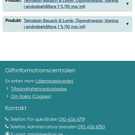
Produkt:
Tetrakain Bausch & Lomb, Ögondroppar, lösning
i endosbehållare 1 % (10 mg/ml)
Produkt:
Tetrakain Bausch & Lomb, Ögondroppar, lösning
i endosbehållare 1 % (10 mg/ml)
Giftinformationscentralen
En enhet inom
Läkemedelsverket
Tillgänglighetsredogörelse
Om Kakor (Cookies)
Kontakt
Telefon: För sjukvården
010-456 6719
Telefon: Administrativa ärenden
010-456 6750
E-post:
antidoter@gic.se