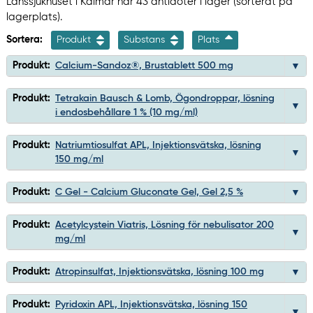
Länssjukhuset i Kalmar har 43 antidoter i lager (sorterat på
lagerplats).
Sortera:
Produkt
Substans
Plats
Produkt:
Calcium-Sandoz®, Brustablett 500 mg
Produkt:
Tetrakain Bausch & Lomb, Ögondroppar, lösning
i endosbehållare 1 % (10 mg/ml)
Produkt:
Natriumtiosulfat APL, Injektionsvätska, lösning
150 mg/ml
Produkt:
C Gel - Calcium Gluconate Gel, Gel 2,5 %
Produkt:
Acetylcystein Viatris, Lösning för nebulisator 200
mg/ml
Produkt:
Atropinsulfat, Injektionsvätska, lösning 100 mg
Produkt:
Pyridoxin APL, Injektionsvätska, lösning 150