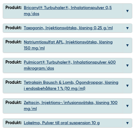
Produkt:
Bricanyl® Turbuhaler®, Inhalationspulver 0,5
mg/dos
Produkt:
Toxogonin, Injektionsvätska, lösning 0,25 g/ml
Produkt:
Natriumtiosulfat APL, Injektionsvätska, lösning
150 mg/ml
Produkt:
Pulmicort® Turbuhaler®, Inhalationspulver 400
mikrogram/dos
Produkt:
Tetrakain Bausch & Lomb, Ögondroppar, lösning
i endosbehållare 1 % (10 mg/ml)
Produkt:
Zeltacin, Injektions-/infusionsvätska, lösning 100
mg/ml
Produkt:
Lokelma, Pulver till oral suspension 10 g