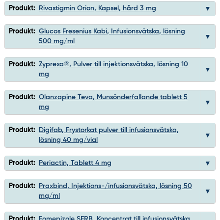
Produkt:
Rivastigmin Orion, Kapsel, hård 3 mg
Produkt:
Glucos Fresenius Kabi, Infusionsvätska, lösning
500 mg/ml
Produkt:
Zyprexa®, Pulver till injektionsvätska, lösning 10
mg
Produkt:
Olanzapine Teva, Munsönderfallande tablett 5
mg
Produkt:
Digifab, Frystorkat pulver till infusionsvätska,
lösning 40 mg/vial
Produkt:
Periactin, Tablett 4 mg
Produkt:
Praxbind, Injektions-/infusionsvätska, lösning 50
mg/ml
Produkt:
Fomepizole SERB, Koncentrat till infusionsvätska,