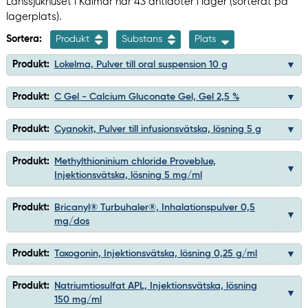
Länssjukhuset i Kalmar har 43 antidoter i lager (sorterat på
lagerplats).
Sortera:
Produkt
Substans
Plats
Produkt:
Lokelma, Pulver till oral suspension 10 g
Produkt:
C Gel - Calcium Gluconate Gel, Gel 2,5 %
Produkt:
Cyanokit, Pulver till infusionsvätska, lösning 5 g
Produkt:
Methylthioninium chloride Proveblue,
Injektionsvätska, lösning 5 mg/ml
Produkt:
Bricanyl® Turbuhaler®, Inhalationspulver 0,5
mg/dos
Produkt:
Toxogonin, Injektionsvätska, lösning 0,25 g/ml
Produkt:
Natriumtiosulfat APL, Injektionsvätska, lösning
150 mg/ml