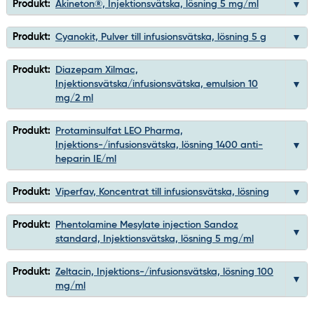
Produkt:
Akineton®, Injektionsvätska, lösning 5 mg/ml
Produkt:
Cyanokit, Pulver till infusionsvätska, lösning 5 g
Produkt:
Diazepam Xilmac,
Injektionsvätska/infusionsvätska, emulsion 10
mg/2 ml
Produkt:
Protaminsulfat LEO Pharma,
Injektions-/infusionsvätska, lösning 1400 anti-
heparin IE/ml
Produkt:
Viperfav, Koncentrat till infusionsvätska, lösning
Produkt:
Phentolamine Mesylate injection Sandoz
standard, Injektionsvätska, lösning 5 mg/ml
Produkt:
Zeltacin, Injektions-/infusionsvätska, lösning 100
mg/ml