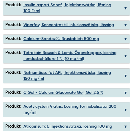
Produkt:
Insulin aspart Sanofi, Injektionsvätska, lösning
100 E/ml
Produkt:
Viperfav, Koncentrat till infusionsvätska, lösning
Produkt:
Calcium-Sandoz®, Brustablett 500 mg
Produkt:
Tetrakain Bausch & Lomb, Ögondroppar, lösning
i endosbehållare 1 % (10 mg/ml)
Produkt:
Natriumtiosulfat APL, Injektionsvätska, lösning
150 mg/ml
Produkt:
C Gel - Calcium Gluconate Gel, Gel 2,5 %
Produkt:
Acetylcystein Viatris, Lösning för nebulisator 200
mg/ml
Produkt:
Atropinsulfat, Injektionsvätska, lösning 100 mg