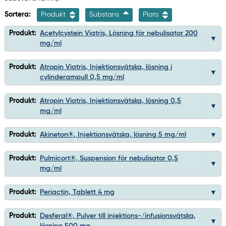
Sortera:
Produkt
Substans
Plats
Produkt:
Acetylcystein Viatris, Lösning för nebulisator 200
mg/ml
Produkt:
Atropin Viatris, Injektionsvätska, lösning i
cylinderampull 0,5 mg/ml
Produkt:
Atropin Viatris, Injektionsvätska, lösning 0,5
mg/ml
Produkt:
Akineton®, Injektionsvätska, lösning 5 mg/ml
Produkt:
Pulmicort®, Suspension för nebulisator 0,5
mg/ml
Produkt:
Periactin, Tablett 4 mg
Produkt:
Desferal®, Pulver till injektions-/infusionsvätska,