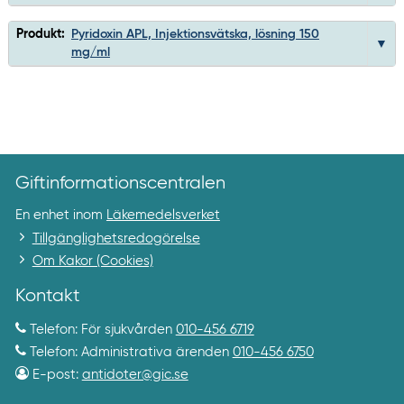
Produkt:
Pyridoxin APL, Injektionsvätska, lösning 150
mg/ml
Giftinformationscentralen
En enhet inom
Läkemedelsverket
Tillgänglighetsredogörelse
Om Kakor (Cookies)
Kontakt
Telefon: För sjukvården
010-456 6719
Telefon: Administrativa ärenden
010-456 6750
E-post:
antidoter@gic.se