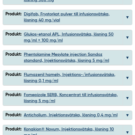
lösning 500 mg
Produkt:
Digifab, Frystorkat pulver till infusionsvätska,
lösning 40 mg/vial
Produkt:
Glukos-etanol APL, Infusionsvätska, lösning 50
mg/ml + 100 mg/ml
Produkt:
Phentolamine Mesylate injection Sandoz
standard, Injektionsvätska, lösning 5 mg/ml
Produkt:
Flumazenil hameln, Injektions-/infusionsvätska,
lösning 0,1 mg/ml
Produkt:
Fomepizole SERB, Koncentrat till infusionsvätska,
lösning 5 mg/ml
Produkt:
Anticholium, Injektionsvätska, lösning 0,4 mg/ml
Produkt:
Konakion® Novum, Injektionsvätska, lösning 10