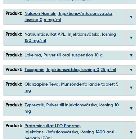
Produkt:
Naloxon Hameln, Injektions-/infusionsvätska,
lösning 0,4 mg/ml
Produkt:
Natriumtiosulfat APL, Injektionsvätska, lösning
150 mg/ml
Produkt:
Lokelma, Pulver till oral suspension 10 g
Produkt:
Toxogonin, Injektionsvätska, lösning 0,25 g/ml
Produkt:
Olanzapine Teva, Munsönderfallande tablett 5
mg
Produkt:
Zyprexa®, Pulver till injektionsvätska, lösning 10
mg
Produkt:
Protaminsulfat LEO Pharma,
Injektions-/infusionsvätska, lösning 1400 anti-
heparin IE/ml