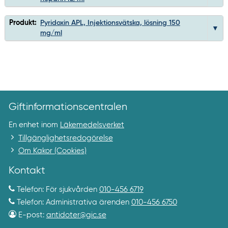
Produkt:
Pyridoxin APL, Injektionsvätska, lösning 150
mg/ml
Giftinformationscentralen
En enhet inom
Läkemedelsverket
Tillgänglighetsredogörelse
Om Kakor (Cookies)
Kontakt
Telefon: För sjukvården
010-456 6719
Telefon: Administrativa ärenden
010-456 6750
E-post:
antidoter@gic.se