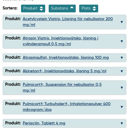
Sortera:
Produkt
Substans
Plats
Produkt:
Acetylcystein Viatris, Lösning för nebulisator 200
mg/ml
Produkt:
Atropin Viatris, Injektionsvätska, lösning i
cylinderampull 0,5 mg/ml
Produkt:
Atropinsulfat, Injektionsvätska, lösning 100 mg
Produkt:
Akineton®, Injektionsvätska, lösning 5 mg/ml
Produkt:
Pulmicort®, Suspension för nebulisator 0,5
mg/ml
Produkt:
Pulmicort® Turbuhaler®, Inhalationspulver 400
mikrogram/dos
Produkt:
Periactin, Tablett 4 mg