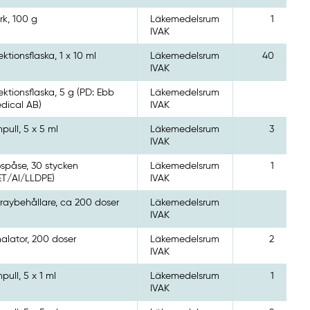
rk, 100 g
Läkemedelsrum
1
IVAK
jektionsflaska, 1 x 10 ml
Läkemedelsrum
40
IVAK
jektionsflaska, 5 g (PD: Ebb
Läkemedelsrum
dical AB)
IVAK
pull, 5 x 5 ml
Läkemedelsrum
3
IVAK
spåse, 30 stycken
Läkemedelsrum
1
ET/Al/LLDPE)
IVAK
raybehållare, ca 200 doser
Läkemedelsrum
IVAK
halator, 200 doser
Läkemedelsrum
2
IVAK
pull, 5 x 1 ml
Läkemedelsrum
1
IVAK