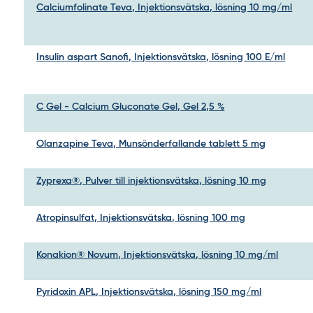
Calciumfolinate Teva, Injektionsvätska, lösning 10 mg/ml
Insulin aspart Sanofi, Injektionsvätska, lösning 100 E/ml
C Gel - Calcium Gluconate Gel, Gel 2,5 %
Olanzapine Teva, Munsönderfallande tablett 5 mg
Zyprexa®, Pulver till injektionsvätska, lösning 10 mg
Atropinsulfat, Injektionsvätska, lösning 100 mg
Konakion® Novum, Injektionsvätska, lösning 10 mg/ml
Pyridoxin APL, Injektionsvätska, lösning 150 mg/ml