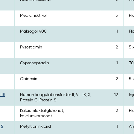
Medicinskt kol
5
Pl
Makrogol 400
1
Fl
Fysostigmin
2
5 
Cyproheptadin
1
30
Obidoxim
2
5 
 IE
Human koagulationsfaktor II, VII, IX, X,
12
In
Protein C, Protein S
Kalciumlaktatglukonat,
2
Pl
kalciumkarbonat
 5
Metyltioninklorid
1
Am