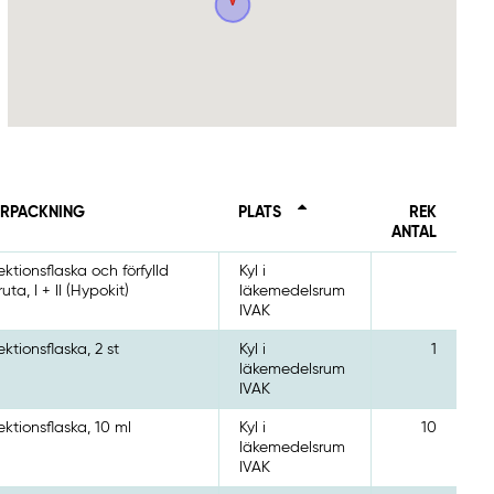
RPACKNING
PLATS
REK
ANTAL
jektionsflaska och förfylld
Kyl i
ruta, I + II (Hypokit)
läkemedelsrum
IVAK
jektionsflaska, 2 st
Kyl i
1
läkemedelsrum
IVAK
jektionsflaska, 10 ml
Kyl i
10
läkemedelsrum
IVAK