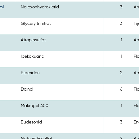
ml
Naloxonhydroklorid
3
Am
Glyceryltrinitrat
3
In
Atropinsulfat
1
Am
Ipekakuana
1
Fl
Biperiden
2
Am
Etanol
6
Fl
Makrogol 400
1
Fl
Budesonid
3
En
Natriumtiosulfat
2
Am