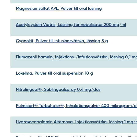
Magnesiumsulfat APL, Pulver till oral lösning
Acetylcystein Viatris, Lösning för nebulisator 200 mg/ml
Cyanokit, Pulver till infusionsvätska, lösning 5 g
Flumazenil hameln, Injektions-/infusionsvätska, lösning 0,1 
Lokelma, Pulver till oral suspension 10 g
Nitrolingual®, Sublingualspray 0,4 mg/dos
Pulmicort® Turbuhaler®, Inhalationspulver 400 mikrogram/d
Hydroxocobalamin Alternova, Injektionsvätska, lösning 1 mg/