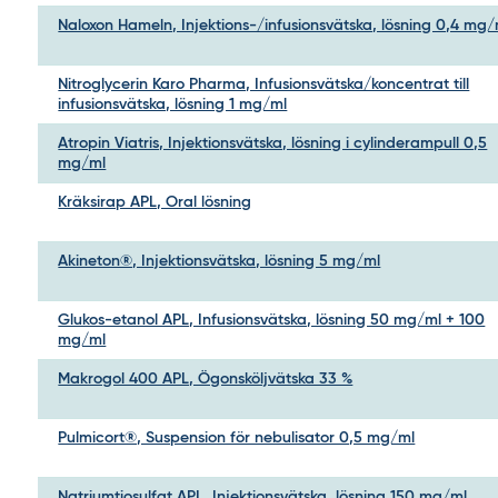
Naloxon Hameln, Injektions-/infusionsvätska, lösning 0,4 mg/
Nitroglycerin Karo Pharma, Infusionsvätska/koncentrat till
infusionsvätska, lösning 1 mg/ml
Atropin Viatris, Injektionsvätska, lösning i cylinderampull 0,5
mg/ml
Kräksirap APL, Oral lösning
Akineton®, Injektionsvätska, lösning 5 mg/ml
Glukos-etanol APL, Infusionsvätska, lösning 50 mg/ml + 100
mg/ml
Makrogol 400 APL, Ögonsköljvätska 33 %
Pulmicort®, Suspension för nebulisator 0,5 mg/ml
Natriumtiosulfat APL, Injektionsvätska, lösning 150 mg/ml