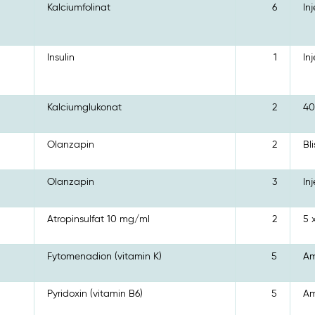
Kalciumfolinat
6
In
Insulin
1
In
Kalciumglukonat
2
40
Olanzapin
2
Bl
Olanzapin
3
In
Atropinsulfat 10 mg/ml
2
5 
Fytomenadion (vitamin K)
5
Am
Pyridoxin (vitamin B6)
5
Am