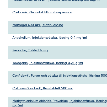
Carbomix, Granulat till oral suspension
Makrogol 400 APL, Kutan lösning
Anticholium, Injektionsvätska, lösning 0,4 mg/ml
Periactin, Tablett 4 mg
Toxogonin, Injektionsvätska, lösning 0,25 g/ml
Confidex®, Pulver och vätska till injektionsvätska, lösning 500
Calcium-Sandoz®, Brustablett 500 mg
Methylthioninium chloride Proveblue, Injektionsvätska, lösning
mg/ml