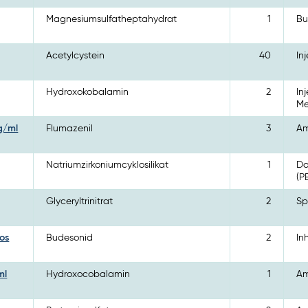
Magnesiumsulfatheptahydrat
1
Bu
Acetylcystein
40
In
Hydroxokobalamin
2
In
Me
mg/ml
Flumazenil
3
Am
Natriumzirkoniumcyklosilikat
1
Do
(P
Glyceryltrinitrat
2
Sp
os
Budesonid
2
In
ml
Hydroxocobalamin
1
Am