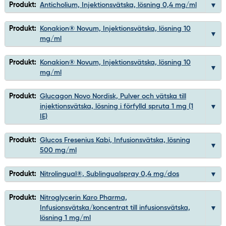
Produkt:
Anticholium, Injektionsvätska, lösning 0,4 mg/ml
Produkt:
Konakion® Novum, Injektionsvätska, lösning 10
mg/ml
Produkt:
Konakion® Novum, Injektionsvätska, lösning 10
mg/ml
Produkt:
Glucagon Novo Nordisk, Pulver och vätska till
injektionsvätska, lösning i förfylld spruta 1 mg (1
IE)
Produkt:
Glucos Fresenius Kabi, Infusionsvätska, lösning
500 mg/ml
Produkt:
Nitrolingual®, Sublingualspray 0,4 mg/dos
Produkt:
Nitroglycerin Karo Pharma,
Infusionsvätska/koncentrat till infusionsvätska,
lösning 1 mg/ml