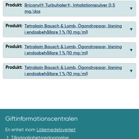
Produkt:
Bricanyl® Turbuhaler®, Inhalationspulver 0,5
mg/dos
Produkt:
Tetrakain Bausch & Lomb, Ögondroppar, lösning
i endosbehållare 1 % (10 mg/ml)
Produkt:
Tetrakain Bausch & Lomb, Ögondroppar, lösning
i endosbehållare 1 % (10 mg/ml)
Produkt:
Tetrakain Bausch & Lomb, Ögondroppar, lösning
i endosbehållare 1 % (10 mg/ml)
Giftinformationscentralen
En enhet inom
Läkemedelsverket
Tillgänglighetsredogörelse