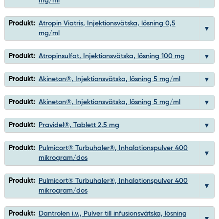
mg/ml
Produkt:
Atropin Viatris, Injektionsvätska, lösning 0,5
mg/ml
Produkt:
Atropinsulfat, Injektionsvätska, lösning 100 mg
Produkt:
Akineton®, Injektionsvätska, lösning 5 mg/ml
Produkt:
Akineton®, Injektionsvätska, lösning 5 mg/ml
Produkt:
Pravidel®, Tablett 2,5 mg
Produkt:
Pulmicort® Turbuhaler®, Inhalationspulver 400
mikrogram/dos
Produkt:
Pulmicort® Turbuhaler®, Inhalationspulver 400
mikrogram/dos
Produkt:
Dantrolen i.v., Pulver till infusionsvätska, lösning