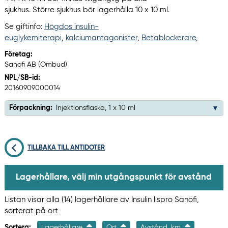
sjukhus. Större sjukhus bör lagerhålla 10 x 10 ml.
Se giftinfo:
Högdos insulin-
euglykemiterapi
,
kalciumantagonister
,
Betablockerare
,
Företag:
Sanofi AB (Ombud)
NPL/SB-id:
20160909000014
Förpackning:
Injektionsflaska, 1 x 10 ml
TILLBAKA TILL ANTIDOTER
Lagerhållare, välj min utgångspunkt för avstånd
Listan visar alla (14) lagerhållare av Insulin lispro Sanofi,
sorterat på ort
Sortera:
Lagerhållare
Ort
Avstånd, km