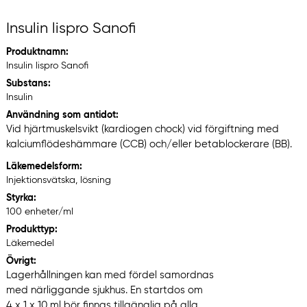
Insulin lispro Sanofi
Produktnamn:
Insulin lispro Sanofi
Substans:
Insulin
Användning som antidot:
Vid hjärtmuskelsvikt (kardiogen chock) vid förgiftning med
kalciumflödeshämmare (CCB) och/eller betablockerare (BB).
Läkemedelsform:
Injektionsvätska, lösning
Styrka:
100 enheter/ml
Produkttyp:
Läkemedel
Övrigt:
Lagerhållningen kan med fördel samordnas
med närliggande sjukhus. En startdos om
4 x 1 x 10 ml bör finnas tillgänglig på alla