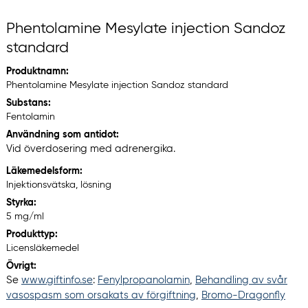
Phentolamine Mesylate injection Sandoz
standard
Produktnamn:
Phentolamine Mesylate injection Sandoz standard
Substans:
Fentolamin
Användning som antidot:
Vid överdosering med adrenergika.
Läkemedelsform:
Injektionsvätska, lösning
Styrka:
5 mg/ml
Produkttyp:
Licensläkemedel
Övrigt:
Se
www.giftinfo.se
:
Fenylpropanolamin
,
Behandling av svår
vasospasm som orsakats av förgiftning
,
Bromo-Dragonfly