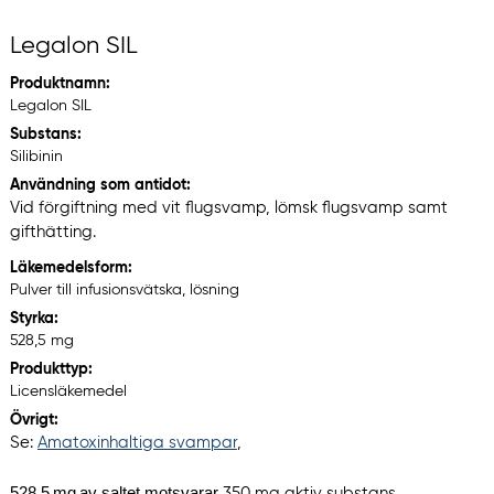
Legalon SIL
Produktnamn:
Legalon SIL
Substans:
Silibinin
Användning som antidot:
Vid förgiftning med vit flugsvamp, lömsk flugsvamp samt
gifthätting.
Läkemedelsform:
Pulver till infusionsvätska, lösning
Styrka:
528,5 mg
Produkttyp:
Licensläkemedel
Övrigt:
Se:
Amatoxinhaltiga svampar
,
528,5
mg
av
saltet motsvarar
350 mg aktiv substans