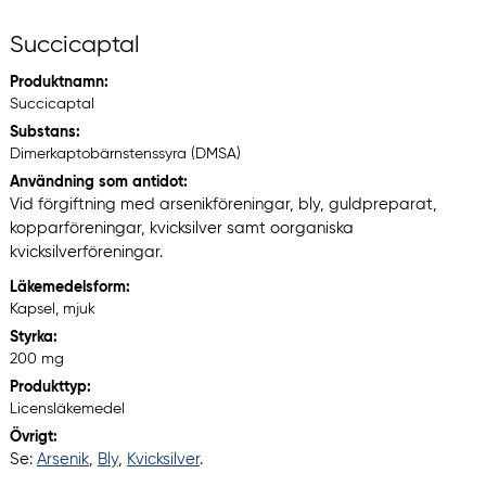
Succicaptal
Produktnamn:
Succicaptal
Substans:
Dimerkaptobärnstenssyra (DMSA)
Användning som antidot:
Vid förgiftning med arsenikföreningar, bly, guldpreparat,
kopparföreningar, kvicksilver samt oorganiska
kvicksilverföreningar.
Läkemedelsform:
Kapsel, mjuk
Styrka:
200 mg
Produkttyp:
Licensläkemedel
Övrigt:
Se:
Arsenik
,
Bly
,
Kvicksilver
.