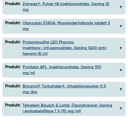
Produkt:
Zyprexa®, Pulver till injektionsvätska, lösning 10
mg
Produkt:
Olanzapin STADA, Munsönderfallande tablett 5
mg
Produkt:
Protaminsulfat LEO Pharma,
Injektions-/infusionsvätska, lösning 1400 anti-
heparin IE/ml
Produkt:
Pyridoxin APL, Injektionsvätska, lösning 150
mg/ml
Produkt:
Bricanyl® Turbuhaler®, Inhalationspulver 0,5
mg/dos
Produkt:
Tetrakain Bausch & Lomb, Ögondroppar, lösning
i endosbehållare 1 % (10 mg/ml)