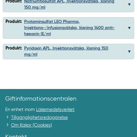
Produkt:
Natriumtiosulfat APL, Injektionsvätska, lösning
150 mg/ml
Produkt:
Protaminsulfat LEO Pharma,
Injektions-/infusionsvätska, lösning 1400 anti-
heparin IE/ml
Produkt:
Pyridoxin APL, Injektionsvätska, lösning 150
mg/ml
Giftinformationscentralen
En enhet inom
Läkemedelsverket
Tillgänglighetsredogörelse
Om Kakor (Cookies)