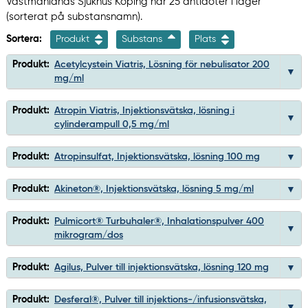
Västmanlands Sjukhus Köping har 25 antidoter i lager
(sorterat på substansnamn).
Sortera:
Produkt
Substans
Plats
Produkt:
Acetylcystein Viatris, Lösning för nebulisator 200
mg/ml
Produkt:
Atropin Viatris, Injektionsvätska, lösning i
cylinderampull 0,5 mg/ml
Produkt:
Atropinsulfat, Injektionsvätska, lösning 100 mg
Produkt:
Akineton®, Injektionsvätska, lösning 5 mg/ml
Produkt:
Pulmicort® Turbuhaler®, Inhalationspulver 400
mikrogram/dos
Produkt:
Agilus, Pulver till injektionsvätska, lösning 120 mg
Produkt:
Desferal®, Pulver till injektions-/infusionsvätska,