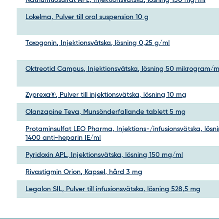
Natriumtiosulfat APL, Injektionsvätska, lösning 150 mg/ml
Lokelma, Pulver till oral suspension 10 g
Toxogonin, Injektionsvätska, lösning 0,25 g/ml
Oktreotid Campus, Injektionsvätska, lösning 50 mikrogram/m
Zyprexa®, Pulver till injektionsvätska, lösning 10 mg
Olanzapine Teva, Munsönderfallande tablett 5 mg
Protaminsulfat LEO Pharma, Injektions-/infusionsvätska, lösn
1400 anti-heparin IE/ml
Pyridoxin APL, Injektionsvätska, lösning 150 mg/ml
Rivastigmin Orion, Kapsel, hård 3 mg
Legalon SIL, Pulver till infusionsvätska, lösning 528,5 mg