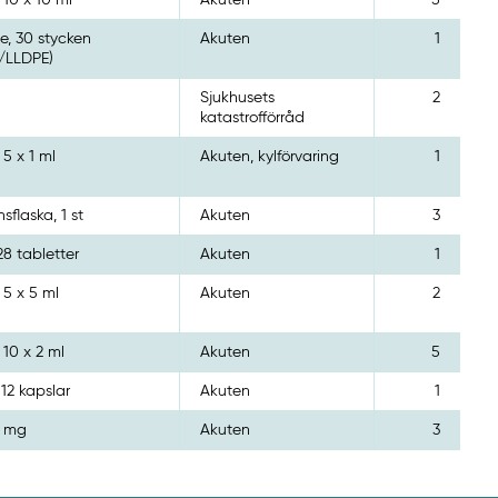
 10 x 10 ml
Akuten
5
e, 30 stycken
Akuten
1
l/LLDPE)
Sjukhusets
2
katastrofförråd
 5 x 1 ml
Akuten, kylförvaring
1
nsflaska, 1 st
Akuten
3
 28 tabletter
Akuten
1
 5 x 5 ml
Akuten
2
 10 x 2 ml
Akuten
5
 112 kapslar
Akuten
1
0 mg
Akuten
3