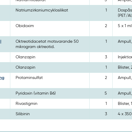
Natriumtiosulfat
5
Ampull,
Natriumzirkoniumcyklosilikat
1
Dospås
(PET/A
Obidoxim
2
5 x 1 ml
l
Oktreotidacetat motsvarande 50
1
Ampull,
mikrogram oktreotid.
Olanzapin
3
Injektio
Olanzapin
1
Blister,
ing
Protaminsulfat
2
Ampull,
Pyridoxin (vitamin B6)
5
Ampull,
Rivastigmin
1
Blister,
Silibinin
3
4 x 35