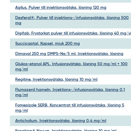
Agilus, Pulver till injektionsvätska, lösning 120 mg
Desferal®, Pulver till injektions-/infusionsvätska, lösning 500
mg
Digifab, Frystorkat pulver till infusionsvätska, lösning 40 mg/v
Succicaptal, Kapsel, mjuk 200 mg
Dimaval 250 mg DMPS-Na/5 ml, Injektionsvätska, lösning
Glukos-etanol APL, Infusionsvätska, lösning 50 mg/ml + 100
mg/ml
Regitine, Injektionsvätska, lösning 10 mg/ml
Flumazenil hameln, Injektions-/infusionsvätska, lösning 0,1
mg/ml
Fomepizole SERB, Koncentrat till infusionsvätska, lösning 5
mg/ml
Anticholium, Injektionsvätska, lösning 0,4 mg/ml