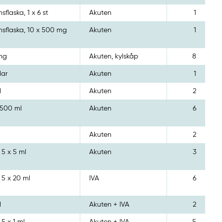
nsflaska, 1 x 6 st
Akuten
1
onsflaska, 10 x 500 mg
Akuten
1
 mg
Akuten, kylskåp
8
lar
Akuten
1
l
Akuten
2
 500 ml
Akuten
6
Akuten
2
 5 x 5 ml
Akuten
3
 5 x 20 ml
IVA
6
l
Akuten + IVA
2