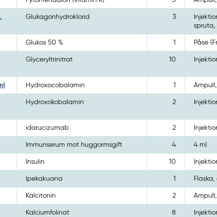
Fytomenadion (vitamin K)
5
Ampull,
,
Glukagonhydroklorid
3
Injektio
spruta, 
Glukos 50 %
1
Påse (F
Glyceryltrinitrat
10
Injektio
ml
Hydroxocobalamin
1
Ampull,
Hydroxokobalamin
2
Injektio
idarucizumab
2
Injektio
Immunserum mot huggormsgift
4
4 ml
Insulin
10
Injektio
Ipekakuana
1
Flaska,
Kalcitonin
2
Ampull,
Kalciumfolinat
8
Injektio