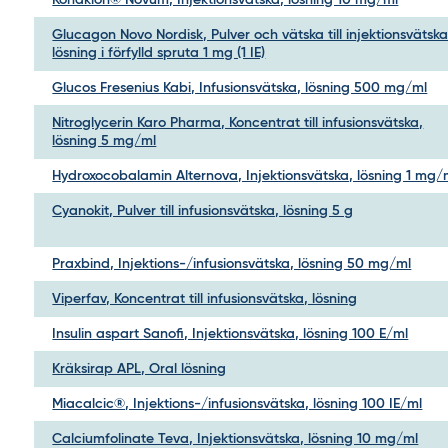
Konakion® Novum, Injektionsvätska, lösning 10 mg/ml
Glucagon Novo Nordisk, Pulver och vätska till injektionsvätska
lösning i förfylld spruta 1 mg (1 IE)
Glucos Fresenius Kabi, Infusionsvätska, lösning 500 mg/ml
Nitroglycerin Karo Pharma, Koncentrat till infusionsvätska,
lösning 5 mg/ml
Hydroxocobalamin Alternova, Injektionsvätska, lösning 1 mg/
Cyanokit, Pulver till infusionsvätska, lösning 5 g
Praxbind, Injektions-/infusionsvätska, lösning 50 mg/ml
Viperfav, Koncentrat till infusionsvätska, lösning
Insulin aspart Sanofi, Injektionsvätska, lösning 100 E/ml
Kräksirap APL, Oral lösning
Miacalcic®, Injektions-/infusionsvätska, lösning 100 IE/ml
Calciumfolinate Teva, Injektionsvätska, lösning 10 mg/ml