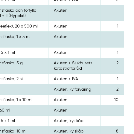
 5 x 1 ml
Akuten + IVA
5
nsflaska och förfylld
Akuten
I + II (Hypokit)
reeflex), 20 x 500 ml
Akuten
1
nsflaska, 1 x 5 ml
Akuten
 5 x 1 ml
Akuten
1
nsflaska, 5 g
Akuten + Sjukhusets
2
katastrofförråd
nsflaska, 2 st
Akuten + IVA
1
Akuten, kylförvaring
2
nsflaska, 1 x 10 ml
Akuten
10
 60 ml
Akuten
 5 x 1 ml
Akuten, kylskåp
nsflaska, 10 ml
Akuten, kylskåp
8