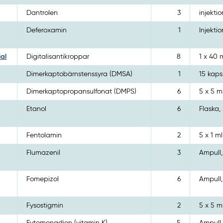
Dantrolen
3
injektio
Deferoxamin
1
Injekti
ial
Digitalisantikroppar
8
1 x 40
Dimerkaptobärnstenssyra (DMSA)
1
15 kaps
Dimerkaptopropansulfonat (DMPS)
6
5 x 5 m
Etanol
6
Flaska,
Fentolamin
2
5 x 1 ml
Flumazenil
3
Ampull,
Fomepizol
6
Ampull,
Fysostigmin
2
5 x 5 m