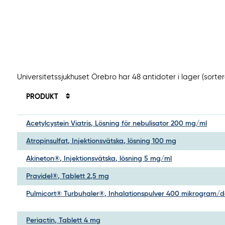
Universitetssjukhuset Örebro har 48 antidoter i lager (sort
PRODUKT
Acetylcystein Viatris, Lösning för nebulisator 200 mg/ml
Atropinsulfat, Injektionsvätska, lösning 100 mg
Akineton®, Injektionsvätska, lösning 5 mg/ml
Pravidel®, Tablett 2,5 mg
Pulmicort® Turbuhaler®, Inhalationspulver 400 mikrogram/d
Periactin, Tablett 4 mg