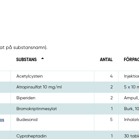
erat på substansnamn).
SUBSTANS
ANTAL
FÖRPA
Acetylcystein
4
Injektio
Atropinsulfat 10 mg/ml
2
5 x 10 
Biperiden
2
Ampull,
Bromokriptinmesylat
1
Burk, 1
os
Budesonid
5
Inhalat
Cyproheptadin
1
30 tabl