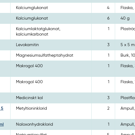
Kalciumglukonat
4
Flaska,
Kalciumglukonat
6
40 g
Kalciumlaktatglukonat,
1
Plaströr
kalciumkarbonat
Levokarnitin
3
5 x 5 m
Magnesiumsulfatheptahydrat
1
Burk, 1
Makrogol 400
1
Flaska,
Makrogol 400
1
Flaska,
Medicinskt kol
3
Plastfl
 5
Metyltioninklorid
2
Ampull,
ml
Naloxonhydroklorid
1
Ampull,