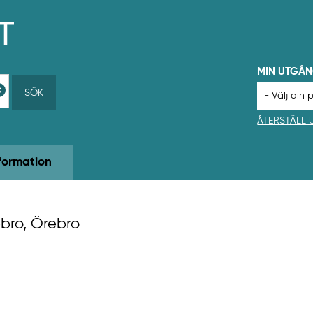
MIN UTGÅ
SÖK
ÅTERSTÄLL
formation
ebro, Örebro