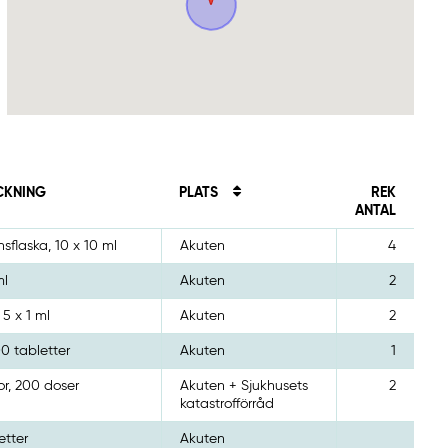
CKNING
PLATS
REK
ANTAL
nsflaska, 10 x 10 ml
Akuten
4
ml
Akuten
2
 5 x 1 ml
Akuten
2
00 tabletter
Akuten
1
or, 200 doser
Akuten + Sjukhusets
2
katastrofförråd
etter
Akuten