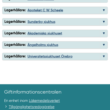
Lagerhållare:
Apoteket C W Scheele
Lagerhållare:
Sunderby sjukhus
Lagerhållare:
Akademiska sjukhuset
Lagerhållare:
Ängelholms sjukhus
Lagerhållare:
Universitetssjukhuset Örebro
Giftinformationscentralen
En enhet inom
Läkemedelsverket
Tillgänglighetsredogörelse