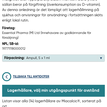
sällan beror på förgiftning (överkonsumption av D-vitamin).
Av denna anledning är det lämpligt att lagerhållmning på
sjukhus och anvisningar för användning i fortsättningen sköts
enligt lokal rutin.
Företag:
Essential Pharma (M) Ltd (Innehavare av godkännande för
försäljning)
NPL/SB-id:
19771118000012
Förpackning:
Ampull, 5 x 1 ml
TILLBAKA TILL ANTIDOTER
Lagerhållare, välj min utgångspunkt för avstånd
Listan visar alla (14) lagerhållare av Miacalcic®, sorterat på
ort