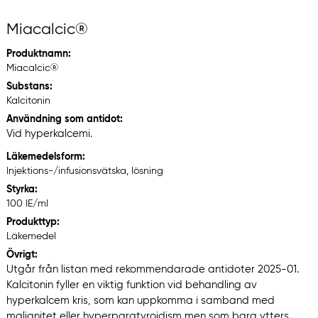
Miacalcic®
Produktnamn:
Miacalcic®
Substans:
Kalcitonin
Användning som antidot:
Vid hyperkalcemi.
Läkemedelsform:
Injektions-/infusionsvätska, lösning
Styrka:
100 IE/ml
Produkttyp:
Läkemedel
Övrigt:
Utgår från listan med rekommendarade antidoter 2025-01.
Kalcitonin fyller en viktig funktion vid behandling av
hyperkalcem kris, som kan uppkomma i samband med
malignitet eller hyperparatyroidism men som bara ytters