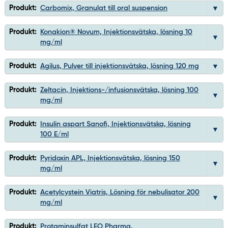
Produkt:
Carbomix, Granulat till oral suspension
Produkt:
Konakion® Novum, Injektionsvätska, lösning 10
mg/ml
Produkt:
Agilus, Pulver till injektionsvätska, lösning 120 mg
Produkt:
Zeltacin, Injektions-/infusionsvätska, lösning 100
mg/ml
Produkt:
Insulin aspart Sanofi, Injektionsvätska, lösning
100 E/ml
Produkt:
Pyridoxin APL, Injektionsvätska, lösning 150
mg/ml
Produkt:
Acetylcystein Viatris, Lösning för nebulisator 200
mg/ml
Produkt:
Protaminsulfat LEO Pharma,