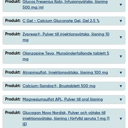
Produkt:
Glucos Fresenius Kabi, Infusionsvätska, lösning
500 mg/ml
Produkt:
C Gel - Calcium Gluconate Gel, Gel 2,5 %
Produkt:
Zyprexa®, Pulver till injektionsvätska, lösning 10
mg
Produkt:
Olanzapine Teva, Munsönderfallande tablett 5
mg
Produkt:
Atropinsulfat, Injektionsvätska, lösning 100 mg
Produkt:
Calcium-Sandoz®, Brustablett 500 mg
Produkt:
Magnesiumsulfat APL, Pulver till oral lösning
Produkt:
Glucagon Novo Nordisk, Pulver och vätska till
injektionsvätska, lösning i förfylld spruta 1 mg (1
IE)