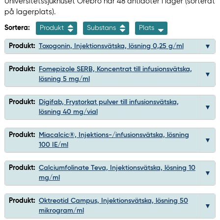
Universitetssjukhuset Örebro har 48 antidoter i lager (sorterat
på lagerplats).
Sortera:
Produkt
Substans
Plats
Produkt:
Toxogonin, Injektionsvätska, lösning 0,25 g/ml
Produkt:
Fomepizole SERB, Koncentrat till infusionsvätska,
lösning 5 mg/ml
Produkt:
Digifab, Frystorkat pulver till infusionsvätska,
lösning 40 mg/vial
Produkt:
Miacalcic®, Injektions-/infusionsvätska, lösning
100 IE/ml
Produkt:
Calciumfolinate Teva, Injektionsvätska, lösning 10
mg/ml
Produkt:
Oktreotid Campus, Injektionsvätska, lösning 50
mikrogram/ml