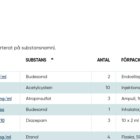
sorterat på substansnamn).
SUBSTANS
ANTAL
FÖRPAC
/ml
Budesonid
2
Endosför
Acetylcystein
10
Injektions
 mg/ml
Atropinsulfat
3
Ampull, 1
os
Budesonid
1
Inhalator
 10
Diazepam
3
10 x 2 ml
 mg/ml
Etanol
4
Flaska, 