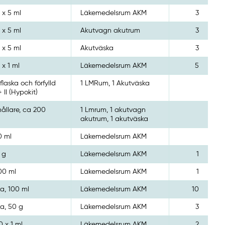
 x 5 ml
Läkemedelsrum AKM
3
 x 5 ml
Akutvagn akutrum
3
 x 5 ml
Akutväska
3
 x 1 ml
Läkemedelsrum AKM
5
flaska och förfylld
1 LMRum, 1 Akutväska
+ II (Hypokit)
ållare, ca 200
1 Lmrum, 1 akutvagn
akutrum, 1 akutväska
0 ml
Läkemedelsrum AKM
 g
Läkemedelsrum AKM
1
00 ml
Läkemedelsrum AKM
1
ka, 100 ml
Läkemedelsrum AKM
10
ka, 50 g
Läkemedelsrum AKM
3
0 x 1 ml
Läkemedelsrum AKM
2