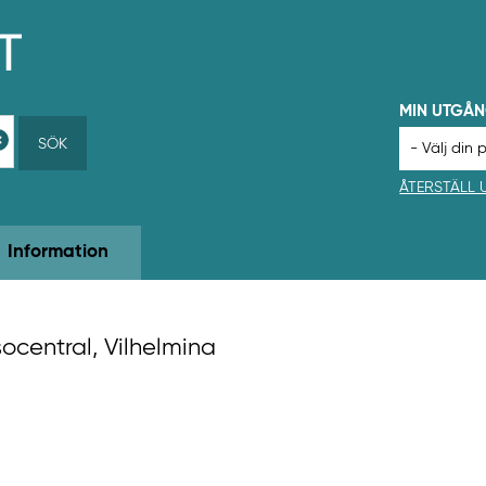
MIN UTGÅ
SÖK
ÅTERSTÄLL
Information
socentral, Vilhelmina