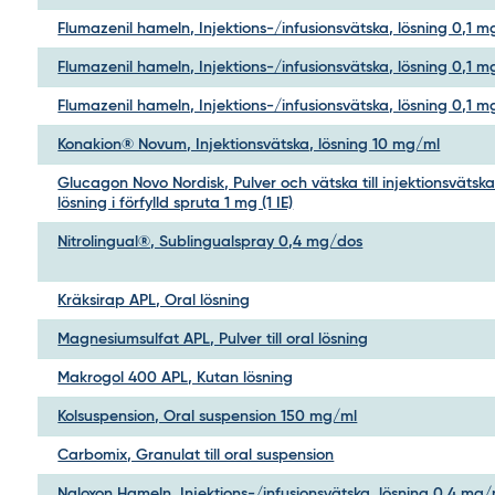
Flumazenil hameln, Injektions-/infusionsvätska, lösning 0,1 
Flumazenil hameln, Injektions-/infusionsvätska, lösning 0,1 
Flumazenil hameln, Injektions-/infusionsvätska, lösning 0,1 
Konakion® Novum, Injektionsvätska, lösning 10 mg/ml
Glucagon Novo Nordisk, Pulver och vätska till injektionsvätska
lösning i förfylld spruta 1 mg (1 IE)
Nitrolingual®, Sublingualspray 0,4 mg/dos
Kräksirap APL, Oral lösning
Magnesiumsulfat APL, Pulver till oral lösning
Makrogol 400 APL, Kutan lösning
Kolsuspension, Oral suspension 150 mg/ml
Carbomix, Granulat till oral suspension
Naloxon Hameln, Injektions-/infusionsvätska, lösning 0,4 mg/