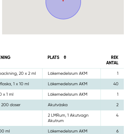
KNING
PLATS
REK
ANTAL
packning, 20 x 2 ml
Läkemedelsrum AKM
1
flaska, 1 x 10 ml
Läkemedelsrum AKM
40
0 x 1 ml
Läkemedelsrum AKM
1
, 200 doser
Akutväska
2
2 LMRum, 1 Akutvagn
4
Akutrum
500 ml
Läkemedelsrum AKM
6