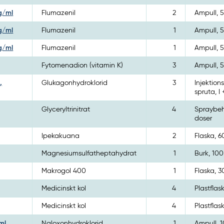
mg/ml
Flumazenil
2
Ampull, 5
mg/ml
Flumazenil
1
Ampull, 5
mg/ml
Flumazenil
1
Ampull, 5
Fytomenadion (vitamin K)
3
Ampull, 5
,
Glukagonhydroklorid
3
Injektions
spruta, I 
Glyceryltrinitrat
4
Spraybeh
doser
Ipekakuana
2
Flaska, 6
Magnesiumsulfatheptahydrat
1
Burk, 100
Makrogol 400
1
Flaska, 3
Medicinskt kol
4
Plastflas
Medicinskt kol
4
Plastflas
ml
Naloxonhydroklorid
1
Ampull, 1