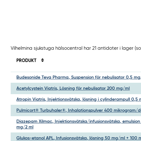
Vilhelmina sjukstuga hälsocentral har 21 antidoter i lager (
PRODUKT
Budesonide Teva Pharma, Suspension för nebulisator 0,5 mg
Acetylcystein Viatris, Lösning för nebulisator 200 mg/ml
Atropin Viatris, Injektionsvätska, lösning i cylinderampull 0,5
Pulmicort® Turbuhaler®, Inhalationspulver 400 mikrogram/d
Diazepam Xilmac, Injektionsvätska/infusionsvätska, emulsion
mg/2 ml
Glukos-etanol APL, Infusionsvätska, lösning 50 mg/ml + 100