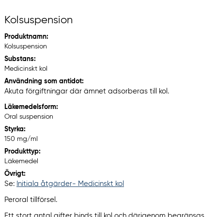
Kolsuspension
Produktnamn:
Kolsuspension
Substans:
Medicinskt kol
Användning som antidot:
Akuta förgiftningar där ämnet adsorberas till kol.
Läkemedelsform:
Oral suspension
Styrka:
150 mg/ml
Produkttyp:
Läkemedel
Övrigt:
Se:
Initiala åtgärder- Medicinskt kol
Peroral tillförsel.
Ett stort antal gifter binds till kol och därigenom begränsas