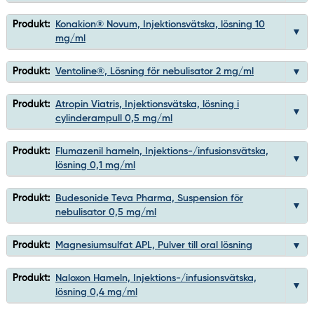
Produkt:
Konakion® Novum, Injektionsvätska, lösning 10
mg/ml
Produkt:
Ventoline®, Lösning för nebulisator 2 mg/ml
Produkt:
Atropin Viatris, Injektionsvätska, lösning i
cylinderampull 0,5 mg/ml
Produkt:
Flumazenil hameln, Injektions-/infusionsvätska,
lösning 0,1 mg/ml
Produkt:
Budesonide Teva Pharma, Suspension för
nebulisator 0,5 mg/ml
Produkt:
Magnesiumsulfat APL, Pulver till oral lösning
Produkt:
Naloxon Hameln, Injektions-/infusionsvätska,
lösning 0,4 mg/ml