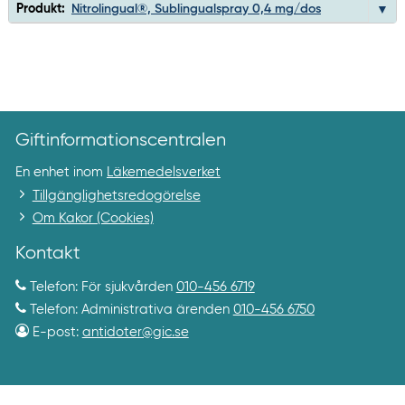
Produkt:
Nitrolingual®, Sublingualspray 0,4 mg/dos
Giftinformationscentralen
En enhet inom
Läkemedelsverket
Tillgänglighetsredogörelse
Om Kakor (Cookies)
Kontakt
Telefon: För sjukvården
010-456 6719
Telefon: Administrativa ärenden
010-456 6750
E-post:
antidoter@gic.se