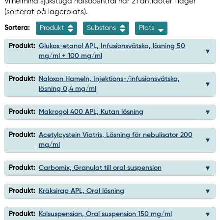
Vilhelmina sjukstuga hälsocentral har 21 antidoter i lager
(sorterat på lagerplats).
Sortera:
Produkt
Substans
Plats
Produkt:
Glukos-etanol APL, Infusionsvätska, lösning 50
mg/ml + 100 mg/ml
Produkt:
Naloxon Hameln, Injektions-/infusionsvätska,
lösning 0,4 mg/ml
Produkt:
Makrogol 400 APL, Kutan lösning
Produkt:
Acetylcystein Viatris, Lösning för nebulisator 200
mg/ml
Produkt:
Carbomix, Granulat till oral suspension
Produkt:
Kräksirap APL, Oral lösning
Produkt:
Kolsuspension, Oral suspension 150 mg/ml