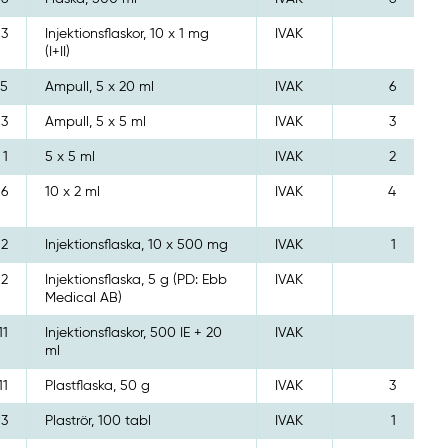
3
Injektionsflaskor, 10 x 1 mg
IVAK
(I+II)
5
Ampull, 5 x 20 ml
IVAK
6
3
Ampull, 5 x 5 ml
IVAK
3
1
5 x 5 ml
IVAK
2
6
10 x 2 ml
IVAK
4
2
Injektionsflaska, 10 x 500 mg
IVAK
1
2
Injektionsflaska, 5 g (PD: Ebb
IVAK
Medical AB)
11
Injektionsflaskor, 500 IE + 20
IVAK
ml
11
Plastflaska, 50 g
IVAK
3
3
Plaströr, 100 tabl
IVAK
1