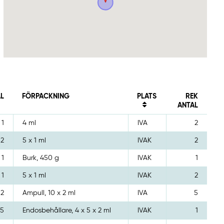
L
FÖRPACKNING
PLATS
REK
ANTAL
1
4 ml
IVA
2
2
5 x 1 ml
IVAK
2
1
Burk, 450 g
IVAK
1
1
5 x 1 ml
IVAK
2
2
Ampull, 10 x 2 ml
IVA
5
5
Endosbehållare, 4 x 5 x 2 ml
IVAK
1