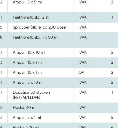
2
Ampull, 5 x 5 ml
IVAK
2
1
Injektionsflaska, 2 st
IVAK
1
5
Spraybehållare, ca 200 doser
IVAK
8
Injektionsflaska, 1 x 50 ml
IVAK
1
Ampull, 10 x 10 ml
IVAK
5
3
Ampull, 10 x 1 ml
IVAK
2
1
Ampull, 10 x 1 ml
OP
2
1
Ampull, 5 x 10 ml
IVAK
2
1
Dospåse, 30 stycken
IVAK
1
(PET/Al/LLDPE)
2
Flaska, 60 ml
IVAK
3
Ampull, 5 x 1 ml
IVAK
5
6
Flaska, 500 ml
IVAK
6