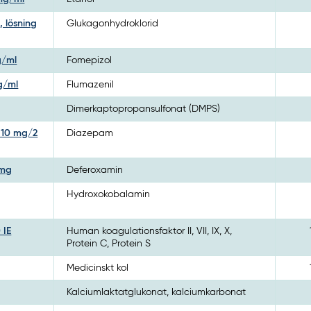
, lösning
Glukagonhydroklorid
g/ml
Fomepizol
mg/ml
Flumazenil
Dimerkaptopropansulfonat (DMPS)
n 10 mg/2
Diazepam
 mg
Deferoxamin
Hydroxokobalamin
 IE
Human koagulationsfaktor II, VII, IX, X,
Protein C, Protein S
Medicinskt kol
Kalciumlaktatglukonat, kalciumkarbonat