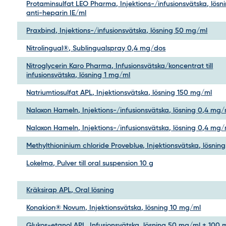
Protaminsulfat LEO Pharma, Injektions-/infusionsvätska, lösn
anti-heparin IE/ml
Praxbind, Injektions-/infusionsvätska, lösning 50 mg/ml
Nitrolingual®, Sublingualspray 0,4 mg/dos
Nitroglycerin Karo Pharma, Infusionsvätska/koncentrat till
infusionsvätska, lösning 1 mg/ml
Natriumtiosulfat APL, Injektionsvätska, lösning 150 mg/ml
Naloxon Hameln, Injektions-/infusionsvätska, lösning 0,4 mg/
Naloxon Hameln, Injektions-/infusionsvätska, lösning 0,4 mg/
Methylthioninium chloride Proveblue, Injektionsvätska, lösnin
Lokelma, Pulver till oral suspension 10 g
Kräksirap APL, Oral lösning
Konakion® Novum, Injektionsvätska, lösning 10 mg/ml
Glukos-etanol APL, Infusionsvätska, lösning 50 mg/ml + 100