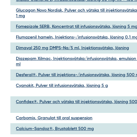
Glucagon Novo Nordisk, Pulver och vätska till injektionsvätska
1 mg
Fomepizole SERB, Koncentrat till infusionsvätska, lösning 5 m
Flumazenil hameln, Injektions-/infusionsvätska, lösning 0,1 
Dimaval 250 mg DMPS-Na/5 ml, Injektionsvätska, lösning
Diazepam Xilmac, Injektionsvätska/infusionsvätska, emulsio
ml
Desferal®, Pulver till injektions-/infusionsvätska, lösning 500
Cyanokit, Pulver till infusionsvätska, lösning 5 g
Confidex®, Pulver och vätska till injektionsvätska, lösning 500
Carbomix, Granulat till oral suspension
Calcium-Sandoz®, Brustablett 500 mg