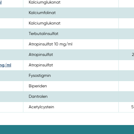
l
Kalciumglukonat
Kalciumfolinat
Kalciumglukonat
Terbutalinsulfat
Atropinsulfat 10 mg/ml
Atropinsulfat
 mg/ml
Atropinsulfat
Fysostigmin
Biperiden
Dantrolen
Acetylcystein
5