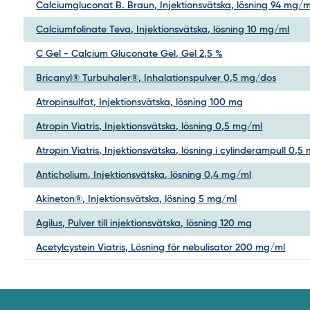
Calciumgluconat B. Braun, Injektionsvätska, lösning 94 mg/m
Calciumfolinate Teva, Injektionsvätska, lösning 10 mg/ml
C Gel - Calcium Gluconate Gel, Gel 2,5 %
Bricanyl® Turbuhaler®, Inhalationspulver 0,5 mg/dos
Atropinsulfat, Injektionsvätska, lösning 100 mg
Atropin Viatris, Injektionsvätska, lösning 0,5 mg/ml
Atropin Viatris, Injektionsvätska, lösning i cylinderampull 0,5
Anticholium, Injektionsvätska, lösning 0,4 mg/ml
Akineton®, Injektionsvätska, lösning 5 mg/ml
Agilus, Pulver till injektionsvätska, lösning 120 mg
Acetylcystein Viatris, Lösning för nebulisator 200 mg/ml