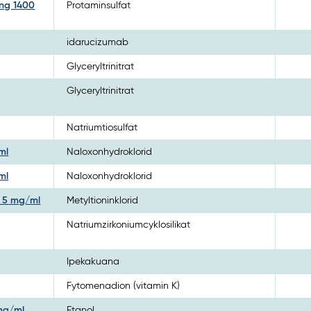
ing 1400
Protaminsulfat
idarucizumab
Glyceryltrinitrat
Glyceryltrinitrat
Natriumtiosulfat
ml
Naloxonhydroklorid
ml
Naloxonhydroklorid
g 5 mg/ml
Metyltioninklorid
Natriumzirkoniumcyklosilikat
Ipekakuana
Fytomenadion (vitamin K)
 mg/ml
Etanol