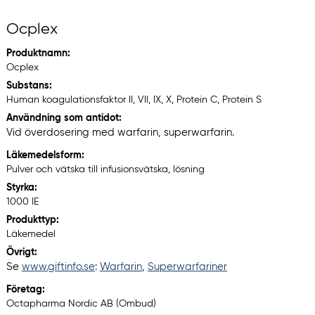
Ocplex
Produktnamn:
Ocplex
Substans:
Human koagulationsfaktor II, VII, IX, X, Protein C, Protein S
Användning som antidot:
Vid överdosering med warfarin, superwarfarin.
Läkemedelsform:
Pulver och vätska till infusionsvätska, lösning
Styrka:
1000 IE
Produkttyp:
Läkemedel
Övrigt:
Se
www.giftinfo.se
:
Warfarin
,
Superwarfariner
Företag:
Octapharma Nordic AB (Ombud)