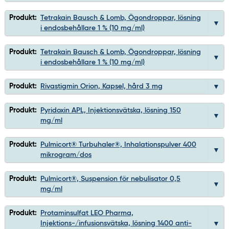
Produkt:
Tetrakain Bausch & Lomb, Ögondroppar, lösning
i endosbehållare 1 % (10 mg/ml)
Produkt:
Tetrakain Bausch & Lomb, Ögondroppar, lösning
i endosbehållare 1 % (10 mg/ml)
Produkt:
Rivastigmin Orion, Kapsel, hård 3 mg
Produkt:
Pyridoxin APL, Injektionsvätska, lösning 150
mg/ml
Produkt:
Pulmicort® Turbuhaler®, Inhalationspulver 400
mikrogram/dos
Produkt:
Pulmicort®, Suspension för nebulisator 0,5
mg/ml
Produkt:
Protaminsulfat LEO Pharma,
Injektions-/infusionsvätska, lösning 1400 anti-