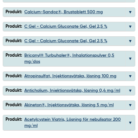
Produkt:
Calcium-Sandoz®, Brustablett 500 mg
Produkt:
C Gel - Calcium Gluconate Gel, Gel 2,5 %
Produkt:
C Gel - Calcium Gluconate Gel, Gel 2,5 %
Produkt:
Bricanyl® Turbuhaler®, Inhalationspulver 0,5
mg/dos
Produkt:
Atropinsulfat, Injektionsvätska, lösning 100 mg
Produkt:
Anticholium, Injektionsvätska, lösning 0,4 mg/ml
Produkt:
Akineton®, Injektionsvätska, lösning 5 mg/ml
Produkt:
Acetylcystein Viatris, Lösning för nebulisator 200
mg/ml