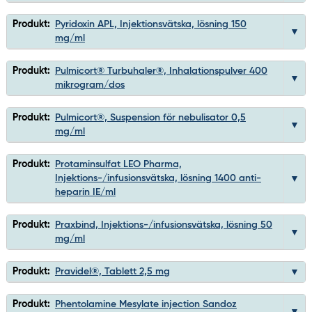
Produkt:
Pyridoxin APL, Injektionsvätska, lösning 150
mg/ml
Produkt:
Pulmicort® Turbuhaler®, Inhalationspulver 400
mikrogram/dos
Produkt:
Pulmicort®, Suspension för nebulisator 0,5
mg/ml
Produkt:
Protaminsulfat LEO Pharma,
Injektions-/infusionsvätska, lösning 1400 anti-
heparin IE/ml
Produkt:
Praxbind, Injektions-/infusionsvätska, lösning 50
mg/ml
Produkt:
Pravidel®, Tablett 2,5 mg
Produkt:
Phentolamine Mesylate injection Sandoz