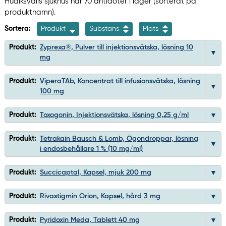
Hudiksvalls sjukhus har 70 antidoter i lager (sorterat på
produktnamn).
Sortera:
Produkt
Substans
Plats
Produkt:
Zyprexa®, Pulver till injektionsvätska, lösning 10
mg
Produkt:
ViperaTAb, Koncentrat till infusionsvätska, lösning
100 mg
Produkt:
Toxogonin, Injektionsvätska, lösning 0,25 g/ml
Produkt:
Tetrakain Bausch & Lomb, Ögondroppar, lösning
i endosbehållare 1 % (10 mg/ml)
Produkt:
Succicaptal, Kapsel, mjuk 200 mg
Produkt:
Rivastigmin Orion, Kapsel, hård 3 mg
Produkt:
Pyridoxin Meda, Tablett 40 mg