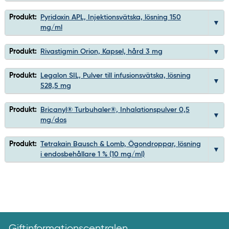
Produkt:
Pyridoxin APL, Injektionsvätska, lösning 150
mg/ml
Produkt:
Rivastigmin Orion, Kapsel, hård 3 mg
Produkt:
Legalon SIL, Pulver till infusionsvätska, lösning
528,5 mg
Produkt:
Bricanyl® Turbuhaler®, Inhalationspulver 0,5
mg/dos
Produkt:
Tetrakain Bausch & Lomb, Ögondroppar, lösning
i endosbehållare 1 % (10 mg/ml)
Giftinformationscentralen