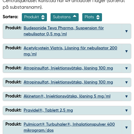
Centralsjukhuset Karlstad har 49 antidoter i lager (sorterat
på substansnamn).
Sortera:
Produkt
Substans
Plats
Produkt:
Budesonide Teva Pharma, Suspension för
nebulisator 0,5 mg/ml
Produkt:
Acetylcystein Viatris, Lösning för nebulisator 200
mg/ml
Produkt:
Atropinsulfat, Injektionsvätska, lösning 100 mg
Produkt:
Atropinsulfat, Injektionsvätska, lösning 100 mg
Produkt:
Akineton®, Injektionsvätska, lösning 5 mg/ml
Produkt:
Pravidel®, Tablett 2,5 mg
Produkt:
Pulmicort® Turbuhaler®, Inhalationspulver 400
mikrogram/dos