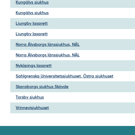
Kungälvs sjukhus
Kungälvs sjukhus
Ljungby lasarett
Ljungby lasarett
Norra Älvsborgs länssjukhus, NÄL
Norra Älvsborgs länssjukhus, NÄL
Nyköpings lasarett
Sahlgrenska Universitetssjukhuset, Östra sjukhuset
Skaraborgs sjukhus Skövde
Torsby sjukhus
Vrinnevisjukhuset