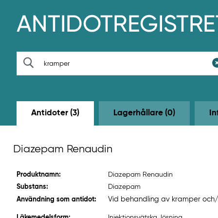
H
o
p
p
a
t
S
i
ö
l
k
l
h
u
v
Antidoter (3)
Lagerhållare (0)
In
u
d
i
n
Diazepam Renaudin
n
e
h
Produktnamn:
Diazepam Renaudin
å
l
Substans:
Diazepam
l
Vid behandling av kramper och/e
Användning som antidot:
e
t
Läkemedelsform:
Injektionsvätska, lösning