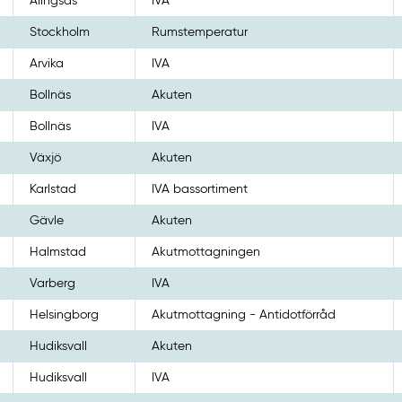
Alingsås
IVA
Stockholm
Rumstemperatur
Arvika
IVA
Bollnäs
Akuten
Bollnäs
IVA
Växjö
Akuten
Karlstad
IVA bassortiment
Gävle
Akuten
Halmstad
Akutmottagningen
Varberg
IVA
Helsingborg
Akutmottagning - Antidotförråd
Hudiksvall
Akuten
Hudiksvall
IVA