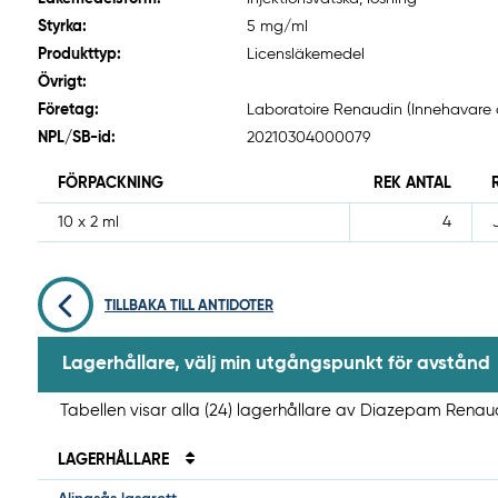
Styrka:
5 mg/ml
Produkttyp:
Licensläkemedel
Övrigt:
Företag:
Laboratoire Renaudin (Innehavare 
NPL/SB-id:
20210304000079
FÖRPACKNING
REK ANTAL
10 x 2 ml
4
TILLBAKA TILL ANTIDOTER
Lagerhållare, välj min utgångspunkt för avstånd
Tabellen visar alla (24) lagerhållare av Diazepam Renau
LAGERHÅLLARE