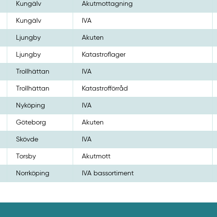
Kungälv
Akutmottagning
Kungälv
IVA
Ljungby
Akuten
Ljungby
Katastroflager
Trollhättan
IVA
Trollhättan
Katastrofförråd
Nyköping
IVA
Göteborg
Akuten
Skövde
IVA
Torsby
Akutmott
Norrköping
IVA bassortiment