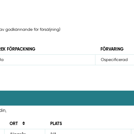
av godkännande för försäljning)
REK FÖRPACKNING
FÖRVARING
Ja
Ospecificerad
din,
ORT
PLATS