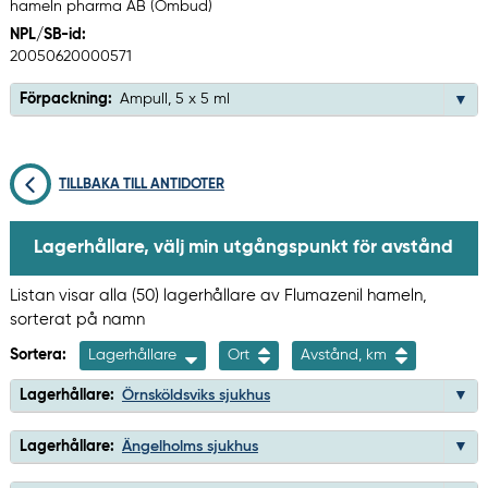
hameln pharma AB (Ombud)
NPL/SB-id:
20050620000571
Förpackning:
Ampull, 5 x 5 ml
TILLBAKA TILL ANTIDOTER
Lagerhållare, välj min utgångspunkt för avstånd
Listan visar alla (50) lagerhållare av Flumazenil hameln,
sorterat på namn
Sortera:
Lagerhållare
Ort
Avstånd, km
Lagerhållare:
Örnsköldsviks sjukhus
Lagerhållare:
Ängelholms sjukhus