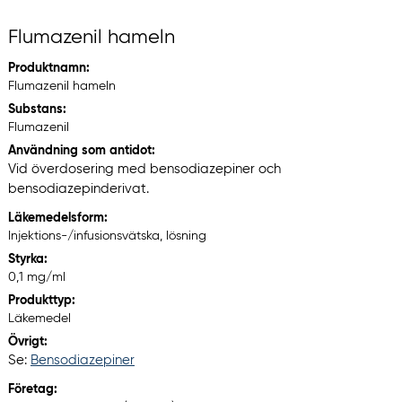
Flumazenil hameln
Produktnamn:
Flumazenil hameln
Substans:
Flumazenil
Användning som antidot:
Vid överdosering med bensodiazepiner och
bensodiazepinderivat.
Läkemedelsform:
Injektions-/infusionsvätska, lösning
Styrka:
0,1 mg/ml
Produkttyp:
Läkemedel
Övrigt:
Se:
Bensodiazepiner
Företag: